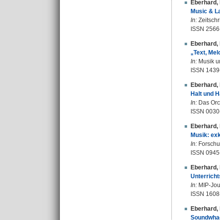
Eberhard,
Music & La
In:
Zeitschri
ISSN 2566
Eberhard,
„Text, Mel
In:
Musik un
ISSN 1439
Eberhard,
Halt und H
In:
Das Orch
ISSN 0030
Eberhard,
Musik: exk
In:
Forschun
ISSN 0945
Eberhard,
Unterrich
In:
MIP-Journ
ISSN 1608
Eberhard,
Soundwhac