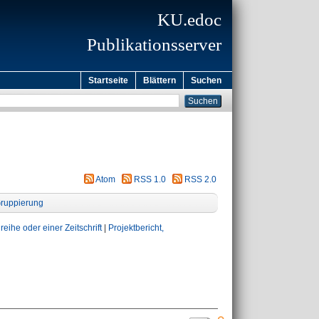
KU.edoc
Publikationsserver
Startseite
Blättern
Suchen
Atom
RSS 1.0
RSS 2.0
ruppierung
eihe oder einer Zeitschrift
|
Projektbericht,