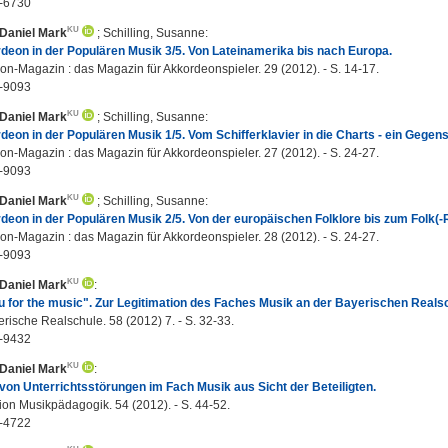
-6730
 Daniel Mark
;
Schilling, Susanne
:
eon in der Populären Musik 3/5. Von Lateinamerika bis nach Europa.
n-Magazin : das Magazin für Akkordeonspieler. 29 (2012). - S. 14-17.
-9093
 Daniel Mark
;
Schilling, Susanne
:
eon in der Populären Musik 1/5. Vom Schifferklavier in die Charts - ein Gegen
n-Magazin : das Magazin für Akkordeonspieler. 27 (2012). - S. 24-27.
-9093
 Daniel Mark
;
Schilling, Susanne
:
eon in der Populären Musik 2/5. Von der europäischen Folklore bis zum Folk(-
n-Magazin : das Magazin für Akkordeonspieler. 28 (2012). - S. 24-27.
-9093
 Daniel Mark
:
 for the music". Zur Legitimation des Faches Musik an der Bayerischen Reals
rische Realschule. 58 (2012) 7. - S. 32-33.
-9432
 Daniel Mark
:
on Unterrichtsstörungen im Fach Musik aus Sicht der Beteiligten.
on Musikpädagogik. 54 (2012). - S. 44-52.
-4722