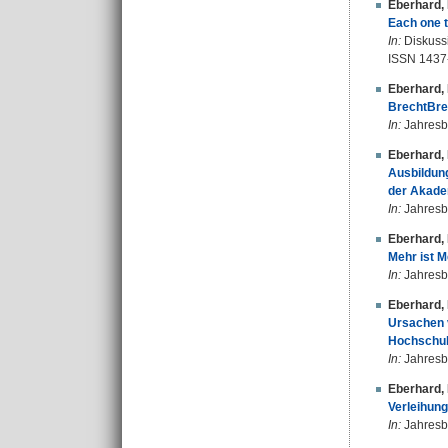
Eberhard,
Each one t
In:
Diskussi
ISSN 1437
Eberhard,
BrechtBrea
In:
Jahresbe
Eberhard,
Ausbildung
der Akadem
In:
Jahresbe
Eberhard,
Mehr ist M
In:
Jahresbe
Eberhard,
Ursachen 
Hochschule
In:
Jahresbe
Eberhard,
Verleihung
In:
Jahresbe