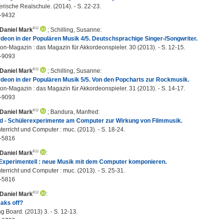
rische Realschule. (2014). - S. 22-23.
-9432
 Daniel Mark
;
Schilling, Susanne
:
eon in der Populären Musik 4/5. Deutschsprachige Singer-/Songwriter.
n-Magazin : das Magazin für Akkordeonspieler. 30 (2013). - S. 12-15.
-9093
 Daniel Mark
;
Schilling, Susanne
:
deon in der Populären Musik 5/5. Von den Popcharts zur Rockmusik.
n-Magazin : das Magazin für Akkordeonspieler. 31 (2013). - S. 14-17.
-9093
 Daniel Mark
;
Bandura, Manfred
:
od - Schülerexperimente am Computer zur Wirkung von Filmmusik.
erricht und Computer : muc. (2013). - S. 18-24.
-5816
 Daniel Mark
:
 Experimentell : neue Musik mit dem Computer komponieren.
erricht und Computer : muc. (2013). - S. 25-31.
-5816
 Daniel Mark
:
aks off?
 Board. (2013) 3. - S. 12-13.