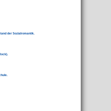
stand der Sozialromantik.
Rock).
chule.