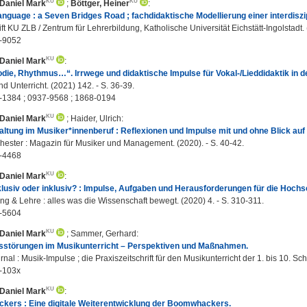
 Daniel Mark
;
Böttger, Heiner
:
nguage : a Seven Bridges Road ; fachdidaktische Modellierung einer interdiszi
ft KU ZLB / Zentrum für Lehrerbildung, Katholische Universität Eichstätt-Ingolstadt. 
-9052
 Daniel Mark
:
odie, Rhythmus…“. Irrwege und didaktische Impulse für Vokal-/Lieddidaktik in 
d Unterricht. (2021) 142. - S. 36-39.
-1384 ; 0937-9568 ; 1868-0194
 Daniel Mark
;
Haider, Ulrich
:
altung im Musiker*innenberuf : Reflexionen und Impulse mit und ohne Blick au
ester : Magazin für Musiker und Management. (2020). - S. 40-42.
-4468
 Daniel Mark
:
lusiv oder inklusiv? : Impulse, Aufgaben und Herausforderungen für die Hochs
g & Lehre : alles was die Wissenschaft bewegt. (2020) 4. - S. 310-311.
-5604
 Daniel Mark
;
Sammer, Gerhard
:
tsstörungen im Musikunterricht – Perspektiven und Maßnahmen.
al : Musik-Impulse ; die Praxiszeitschrift für den Musikunterricht der 1. bis 10. Schu
-103x
 Daniel Mark
:
kers : Eine digitale Weiterentwicklung der Boomwhackers.