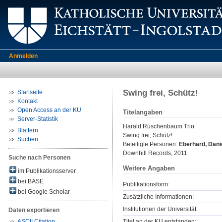
Anmelden
Swing frei, Schütz!
Startseite
Kontakt
Open Access an der KU
Titelangaben
Server-Statistik
Harald Rüschenbaum Trio:
Blättern
Swing frei, Schütz!
Suchen
Beteiligte Personen:
Eberhard, Dani
Downhill Records, 2011
Suche nach Personen
Weitere Angaben
im Publikationsserver
bei BASE
Publikationsform:
bei Google Scholar
Zusätzliche Informationen:
Institutionen der Universität:
Daten exportieren
Titel an der KU entstanden:
ASCII Citation