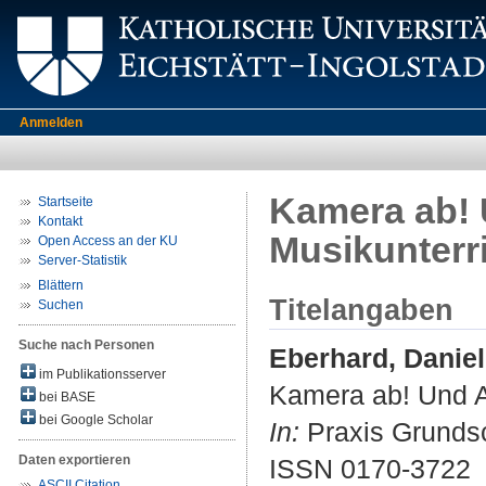
Anmelden
Kamera ab! 
Startseite
Kontakt
Musikunterr
Open Access an der KU
Server-Statistik
Blättern
Titelangaben
Suchen
Suche nach Personen
Eberhard, Danie
im Publikationsserver
Kamera ab! Und Ac
bei BASE
bei Google Scholar
In:
Praxis Grundsch
Daten exportieren
ISSN 0170-3722
ASCII Citation