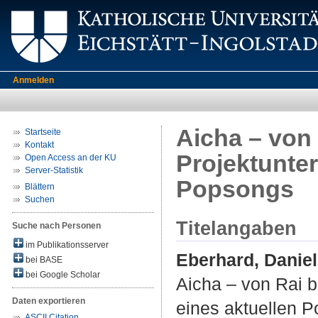
Anmelden
Aicha – von 
Startseite
Kontakt
Projektunter
Open Access an der KU
Server-Statistik
Popsongs
Blättern
Suchen
Titelangaben
Suche nach Personen
im Publikationsserver
Eberhard, Danie
bei BASE
bei Google Scholar
Aicha – von Rai bi
Daten exportieren
eines aktuellen 
ASCII Citation