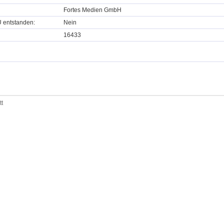
Fortes Medien GmbH
U entstanden:
Nein
16433
tt