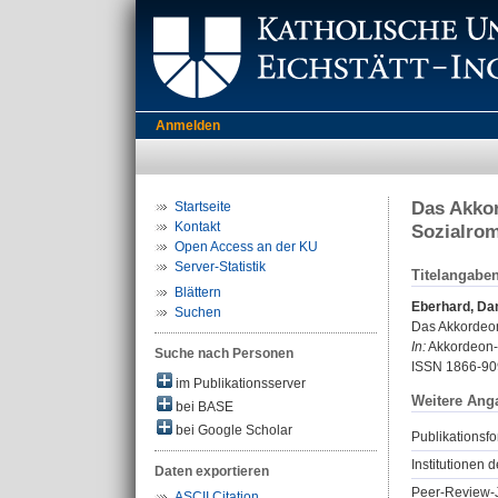
Anmelden
Das Akkor
Startseite
Kontakt
Sozialrom
Open Access an der KU
Server-Statistik
Titelangabe
Blättern
Eberhard, Da
Suchen
Das Akkordeon 
In:
Akkordeon-M
Suche nach Personen
ISSN 1866-90
im Publikationsserver
Weitere Ang
bei BASE
bei Google Scholar
Publikationsfo
Institutionen d
Daten exportieren
Peer-Review-J
ASCII Citation