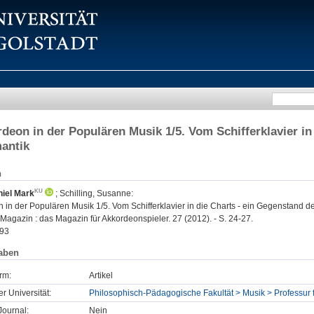
deon in der Populären Musik 1/5. Vom Schifferklavier in
antik
n
niel Mark
;
Schilling, Susanne
:
in der Populären Musik 1/5. Vom Schifferklavier in die Charts - ein Gegenstand de
agazin : das Magazin für Akkordeonspieler. 27 (2012). - S. 24-27.
93
aben
rm:
Artikel
er Universität:
Philosophisch-Pädagogische Fakultät > Musik > Professur 
ournal:
Nein