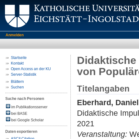
Anmelden
Didaktische 
Startseite
Kontakt
von Populär
Open Access an der KU
Server-Statistik
Blättern
Titelangaben
Suchen
Suche nach Personen
Eberhard, Danie
im Publikationsserver
Didaktische Impul
bei BASE
bei Google Scholar
2021
Daten exportieren
Veranstaltung:
Web
ASCII Citation