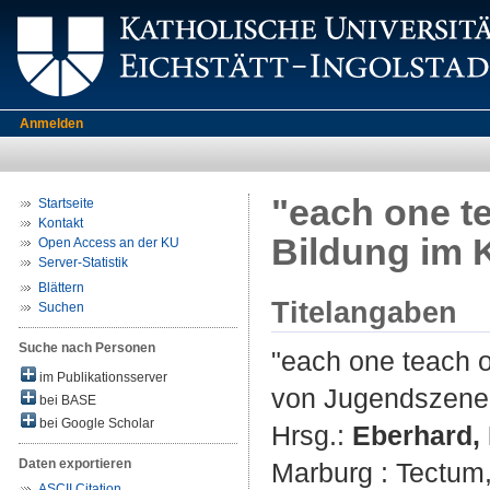
Anmelden
"each one te
Startseite
Kontakt
Bildung im 
Open Access an der KU
Server-Statistik
Blättern
Titelangaben
Suchen
Suche nach Personen
"each one teach o
im Publikationsserver
von Jugendszene
bei BASE
bei Google Scholar
Hrsg.:
Eberhard,
Daten exportieren
Marburg : Tectum, 
ASCII Citation