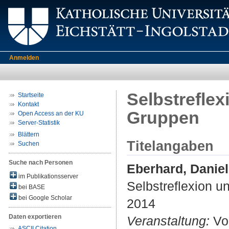
Anmelden
Selbstrefle
Startseite
Kontakt
Gruppen
Open Access an der KU
Server-Statistik
Blättern
Titelangaben
Suchen
Suche nach Personen
Eberhard, Danie
im Publikationsserver
Selbstreflexion 
bei BASE
bei Google Scholar
2014
Daten exportieren
Veranstaltung:
Vor
ASCII Citation