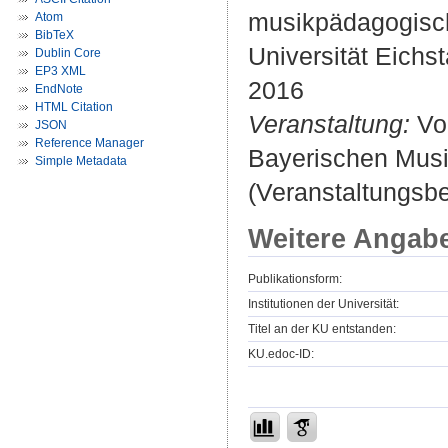
musikpädagogisch
Atom
BibTeX
Universität Eichst
Dublin Core
EP3 XML
2016
EndNote
HTML Citation
Veranstaltung:
Vor
JSON
Reference Manager
Bayerischen Musik
Simple Metadata
(Veranstaltungsb
Weitere Angab
Publikationsform:
Institutionen der Universität:
Titel an der KU entstanden:
KU.edoc-ID: