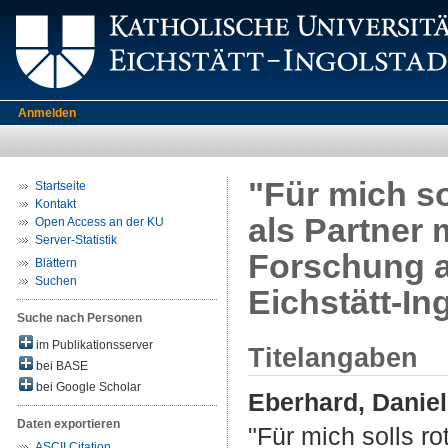
Anmelden
"Für mich so
Startseite
Kontakt
als Partner
Open Access an der KU
Server-Statistik
Forschung a
Blättern
Suchen
Eichstätt-In
Suche nach Personen
im Publikationsserver
Titelangaben
bei BASE
bei Google Scholar
Eberhard, Danie
Daten exportieren
"Für mich solls r
ASCII Citation