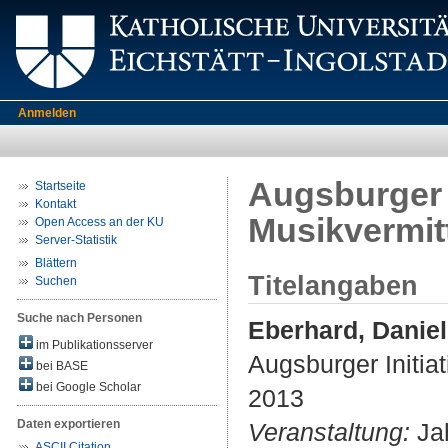
Anmelden
Augsburger I
Startseite
Kontakt
Musikvermit
Open Access an der KU
Server-Statistik
Blättern
Titelangaben
Suchen
Suche nach Personen
Eberhard, Danie
im Publikationsserver
Augsburger Initia
bei BASE
bei Google Scholar
2013
Daten exportieren
Veranstaltung:
Jah
ASCII Citation