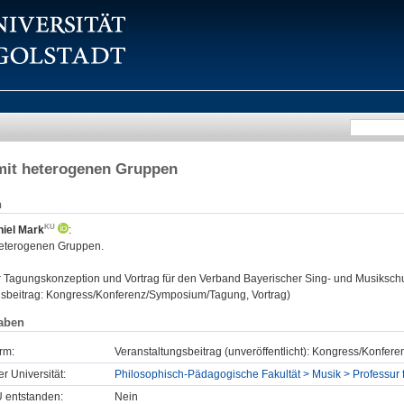
it heterogenen Gruppen
n
niel Mark
:
eterogenen Gruppen.
:
Tagungskonzeption und Vortrag für den Verband Bayerischer Sing- und Musikschu
gsbeitrag: Kongress/Konferenz/Symposium/Tagung, Vortrag)
aben
rm:
Veranstaltungsbeitrag (unveröffentlicht): Kongress/Konfe
er Universität:
Philosophisch-Pädagogische Fakultät > Musik > Professur 
U entstanden:
Nein