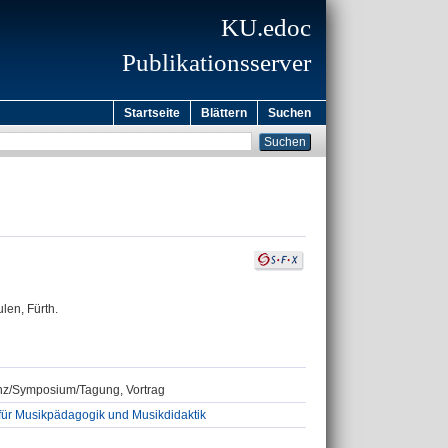
KU.edoc
Publikationsserver
Startseite
Blättern
Suchen
len, Fürth.
renz/Symposium/Tagung, Vortrag
für Musikpädagogik und Musikdidaktik