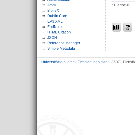
KU.edoc-ID:
Atom
BibTeX
Dublin Core
EP3 XML
EndNote
HTML Citation
JSON
Reference Manager
Simple Metadata
Universitätsbibliothek Eichstätt-Ingolstadt
- 85071 Eichstä