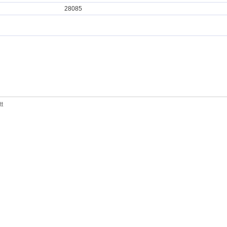
28085
tt