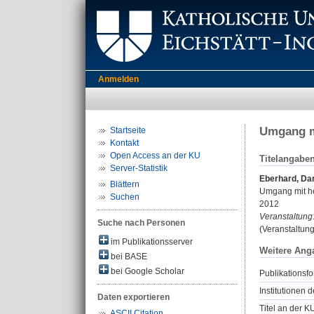
Anmelden
Umgang m
Startseite
Kontakt
Open Access an der KU
Titelangabe
Server-Statistik
Eberhard, Da
Blättern
Umgang mit h
Suchen
2012
Veranstaltung
Suche nach Personen
(Veranstaltun
im Publikationsserver
Weitere Ang
bei BASE
bei Google Scholar
Publikationsfo
Institutionen d
Daten exportieren
Titel an der K
ASCII Citation