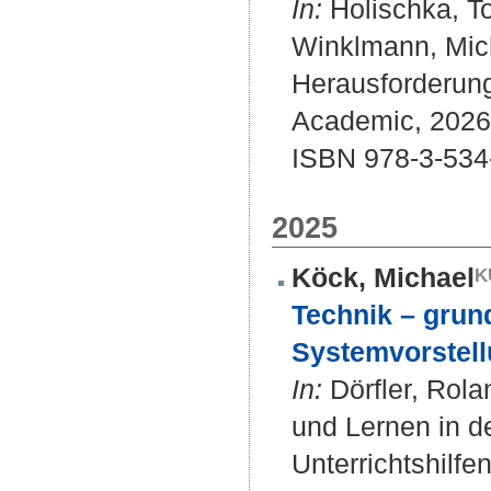
In:
Holischka, Tob
Winklmann, Mich
Herausforderung
Academic, 2026. 
ISBN 978-3-534
2025
Köck, Michael
Technik – grun
Systemvorstell
In:
Dörfler, Rolan
und Lernen in d
Unterrichtshilf