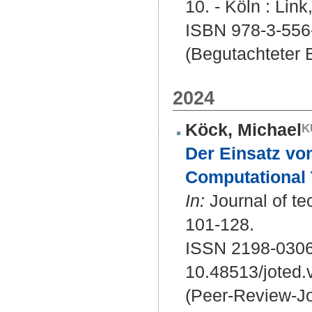
10. - Köln : Link
ISBN 978-3-556
(Begutachteter B
2024
Köck, Michael
Der Einsatz vo
Computational 
In:
Journal of te
101-128.
ISSN 2198-030
10.48513/joted.
(Peer-Review-Jo