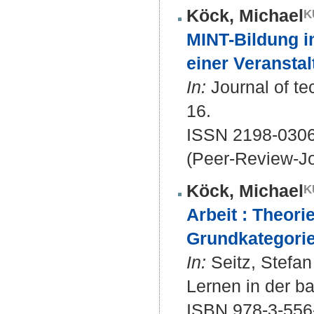
Köck, Michael
MINT-Bildung i
einer Veranstal
In:
Journal of te
16.
ISSN 2198-030
(Peer-Review-Jo
Köck, Michael
Arbeit : Theor
Grundkategorie
In:
Seitz, Stefan 
Lernen in der ba
ISBN 978-3-556