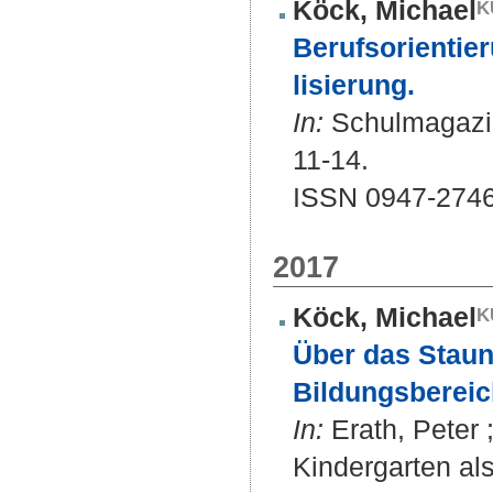
Köck, Michael
Berufsorientierun
li­sie­rung.
In:
Schulmagazin 5
11-14.
ISSN 0947-274
2017
Köck, Michael
Über das Staun
Bildungsbereic
In:
Erath, Peter 
Kindergarten al