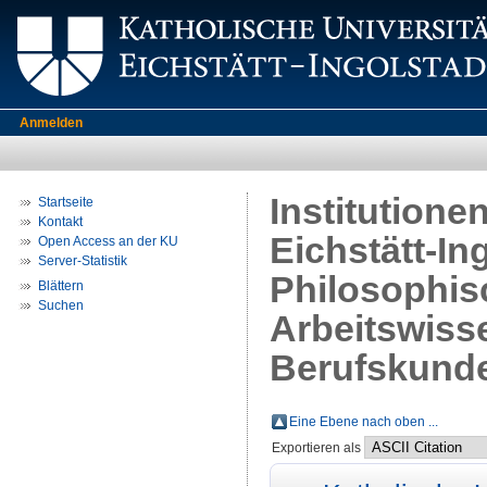
Anmelden
Institutione
Startseite
Kontakt
Eichstätt-In
Open Access an der KU
Server-Statistik
Philosophis
Blättern
Suchen
Arbeitswiss
Berufskund
Eine Ebene nach oben ...
Exportieren als