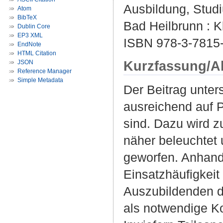
Ausbildung, Studi
Atom
BibTeX
Bad Heilbrunn : K
Dublin Core
EP3 XML
ISBN 978-3-7815
EndNote
HTML Citation
Kurzfassung/A
JSON
Reference Manager
Simple Metadata
Der Beitrag unter
ausreichend auf P
sind. Dazu wird z
näher beleuchtet 
geworfen. Anhand 
Einsatzhäufigkeit
Auszubildenden d
als notwendige K