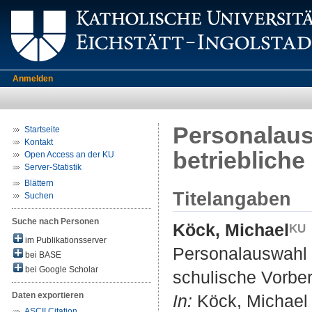
Anmelden
Personalaus
Startseite
Kontakt
betriebliche
Open Access an der KU
Server-Statistik
Blättern
Titelangaben
Suchen
Suche nach Personen
Köck, Michael
im Publikationsserver
Personalauswahl b
bei BASE
bei Google Scholar
schulische Vorber
Daten exportieren
In:
Köck, Michael ;
ASCII Citation