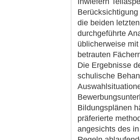
Inwiefern Teilasp
Berücksichtigung 
die beiden letzte
durchgeführte An
üblicherweise mi
betrauten Fächern
Die Ergebnisse d
schulische Behan
Auswahlsituatione
Bewerbungsunterl
Bildungsplänen hä
präferierte metho
angesichts des i
Regeln ablaufende