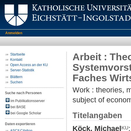
Anmelden
Arbeit : The
Startseite
Kontakt
Systemvorst
Open Access an der KU
Server-Statistik
Faches Wirt
Blättern
Suchen
Work : theories, 
Suche nach Personen
subject of econo
im Publikationsserver
bei BASE
Titelangaben
bei Google Scholar
Daten exportieren
Köck, Michael
:
ASCII Citation