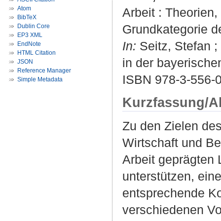
Atom
Arbeit : Theorien
BibTeX
Grundkategorie d
Dublin Core
EP3 XML
In:
Seitz, Stefan ;
EndNote
HTML Citation
in der bayerischen
JSON
Reference Manager
ISBN 978-3-556-
Simple Metadata
Kurzfassung/A
Zu den Zielen des
Wirtschaft und Be
Arbeit geprägten 
unterstützen, ein
entsprechende Ko
verschiedenen Vo