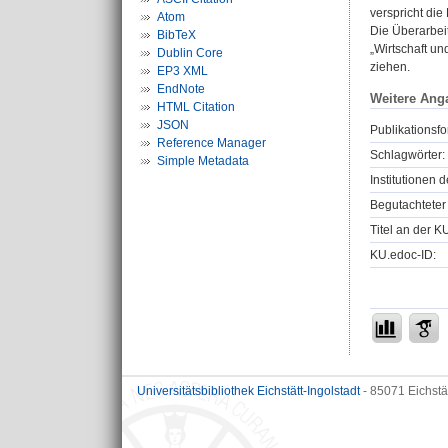
verspricht di
Atom
Die Überarbei
BibTeX
„Wirtschaft u
Dublin Core
ziehen.
EP3 XML
EndNote
Weitere Ang
HTML Citation
JSON
Publikationsfo
Reference Manager
Schlagwörter:
Simple Metadata
Institutionen d
Begutachteter 
Titel an der K
KU.edoc-ID:
Universitätsbibliothek Eichstätt-Ingolstadt
- 85071 Eichstä