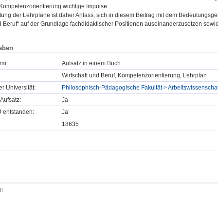
e Kompetenzorientierung wichtige Impulse.
tung der Lehrpläne ist daher Anlass, sich in diesem Beitrag mit dem Bedeutungsge
nd Beruf“ auf der Grundlage fachdidaktischer Positionen auseinanderzusetzen sowi
aben
rm:
Aufsatz in einem Buch
Wirtschaft und Beruf, Kompetenzorientierung, Lehrplan
er Universität:
Philosophisch-Pädagogische Fakultät > Arbeitswissenschaf
Aufsatz:
Ja
U entstanden:
Ja
18635
tt