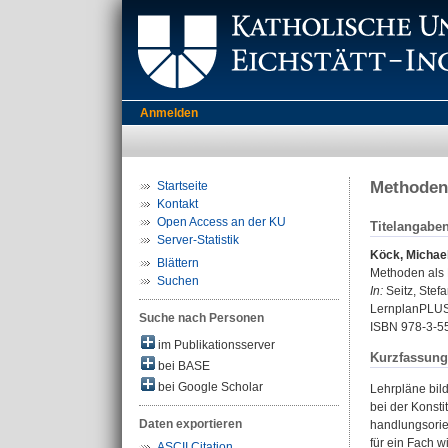
Anmelden
Methoden 
Startseite
Kontakt
Open Access an der KU
Titelangabe
Server-Statistik
Köck, Michae
Blättern
Methoden als 
Suchen
In:
Seitz, Stefa
LernplanPLUS M
Suche nach Personen
ISBN 978-3-5
im Publikationsserver
Kurzfassung
bei BASE
bei Google Scholar
Lehrpläne bil
bei der Konsti
Daten exportieren
handlungsori
für ein Fach w
ASCII Citation