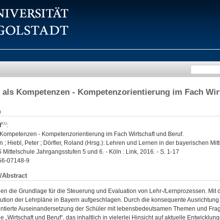
als Kompetenzen - Kompetenzorientierung im Fach Wir
n
l
:
Kompetenzen - Kompetenzorientierung im Fach Wirtschaft und Beruf.
n ; Hiebl, Peter ; Dörfler, Roland (Hrsg.): Lehren und Lernen in der bayerischen Mi
ittelschule Jahrgangsstufen 5 und 6. - Köln : Link, 2016. - S. 1-17
56-07148-9
/Abstract
den die Grundlage für die Steuerung und Evaluation von Lehr-/Lernprozessen. Mit
tution der Lehrpläne in Bayern aufgeschlagen. Durch die konsequente Ausrichtung a
entierte Auseinandersetzung der Schüler mit lebensbedeutsamen Themen und Fr
ie „Wirtschaft und Beruf“, das inhaltlich in vielerlei Hinsicht auf aktuelle Entwickl