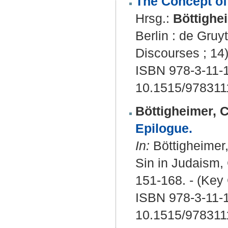
The Concept of 
Hrsg.:
Böttighe
Berlin : de Gruy
Discourses ; 14
ISBN 978-3-11-
10.1515/97831
Böttigheimer, 
Epilogue.
In:
Böttigheimer,
Sin in Judaism, C
151-168. - (Key 
ISBN 978-3-11-
10.1515/97831