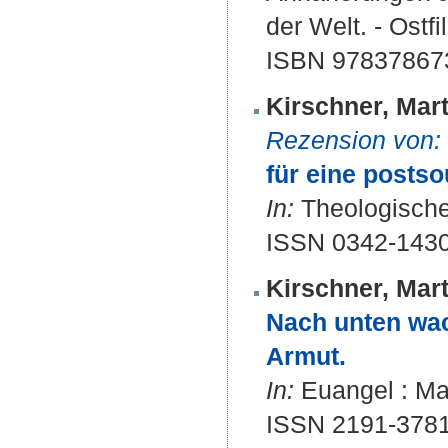
der Welt. - Ostf
ISBN 97837867
Kirschner, Mart
Rezension von:
für eine postso
In:
Theologische 
ISSN 0342-143
Kirschner, Mart
Nach unten wach
Armut.
In:
Euangel : Mag
ISSN 2191-378