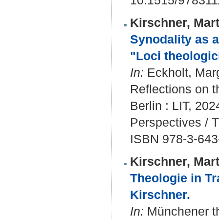
10.1515/97831
Kirschner, Mart
Synodality as a
"Loci theologic
In:
Eckholt, Marg
Reflections on 
Berlin : LIT, 20
Perspectives / 
ISBN 978-3-643
Kirschner, Mart
Theologie in T
Kirschner.
In:
Münchener the