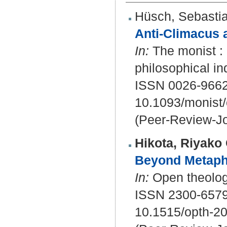
Hüsch, Sebasti
Anti-Climacus a
In:
The monist : a
philosophical in
ISSN 0026-9662
10.1093/monist
(Peer-Review-Jo
Hikota, Riyako 
Beyond Metapho
In:
Open theology
ISSN 2300-657
10.1515/opth-2