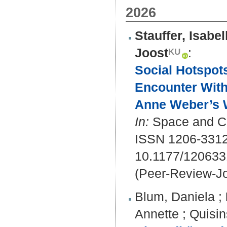
2026
Stauffer, Isabel
Joost
:
Social Hotspot
Encounter With
Anne Weber’s W
In:
Space and Cu
ISSN 1206-3312
10.1177/12063
(Peer-Review-Jo
Blum, Daniela
;
Annette
;
Quisin