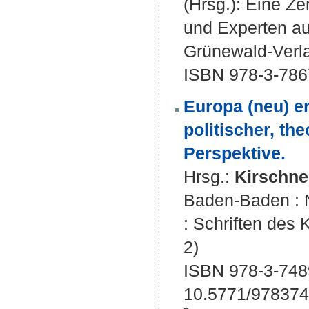
(Hrsg.): Eine Ze
und Experten aus
Grünewald-Verla
ISBN 978-3-786
Europa (neu) e
politischer, th
Perspektive.
Hrsg.:
Kirschne
Baden-Baden : N
: Schriften des 
2)
ISBN 978-3-748
10.5771/97837