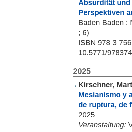
Absurdität und 
Perspektiven a
Baden-Baden : N
; 6)
ISBN 978-3-756
10.5771/97837
2025
Kirschner, Mart
Mesianismo y a
de ruptura, de 
2025
Veranstaltung:
V