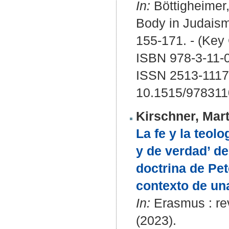
In:
Böttigheimer,
Body in Judaism,
155-171. - (Key 
ISBN 978-3-11-
ISSN 2513-1117
10.1515/97831
Kirschner, Mart
La fe y la teol
y de verdad’ de
doctrina de Pe
contexto de una
In:
Erasmus : rev
(2023).