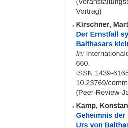
(Veranstaltung
Vortrag)
Kirschner, Mart
Der Ernstfall s
Balthasars klei
In:
International
660.
ISSN 1439-616
10.23769/commu
(Peer-Review-Jo
Kamp, Konstan
Geheimnis der 
Urs von Baltha