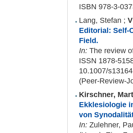
ISBN 978-3-037
Lang, Stefan
;
V
Editorial: Sel
Field.
In:
The review of
ISSN 1878-5158
10.1007/s13164
(Peer-Review-Jo
Kirschner, Mart
Ekklesiologie i
von Synodalität
In:
Zulehner, Pau