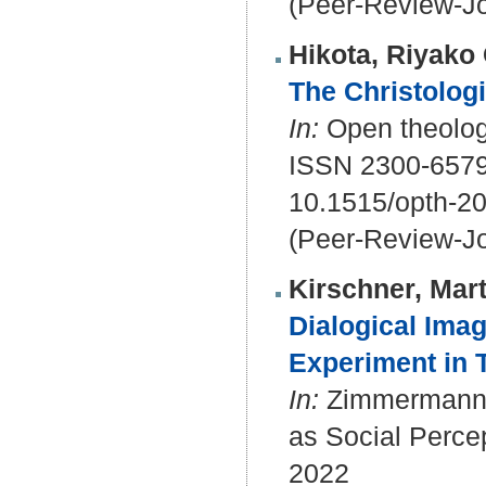
(Peer-Review-Jo
Hikota, Riyako 
The Christolog
In:
Open theology
ISSN 2300-657
10.1515/opth-2
(Peer-Review-Jo
Kirschner, Mart
Dialogical Imag
Experiment in 
In:
Zimmermann, M
as Social Perce
2022