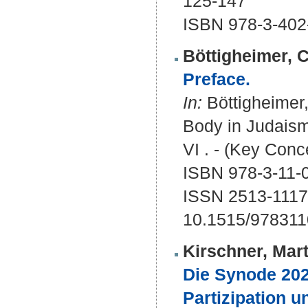
125-147
ISBN 978-3-402
Böttigheimer, 
Preface.
In:
Böttigheimer,
Body in Judaism,
VI . - (Key Conc
ISBN 978-3-11-
ISSN 2513-1117
10.1515/97831
Kirschner, Mart
Die Synode 202
Partizipation 