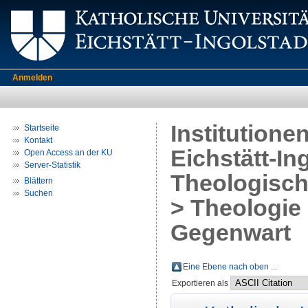
Anmelden
Institutione
Startseite
Kontakt
Eichstätt-In
Open Access an der KU
Server-Statistik
Theologisch
Blättern
Suchen
> Theologie
Gegenwart
Eine Ebene nach oben ...
Exportieren als