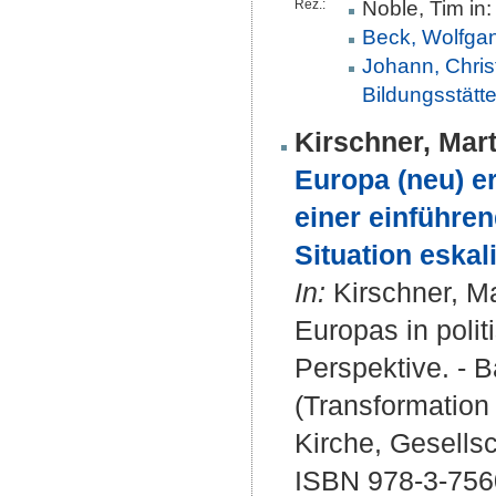
Rez.:
Noble, Tim in
Beck, Wolfgan
Johann, Christ
Bildungsstätt
Kirschner, Mart
Europa (neu) e
einer einführen
Situation eskal
In:
Kirschner, Ma
Europas in polit
Perspektive. - 
(Transformation 
Kirche, Gesellsc
ISBN 978-3-756