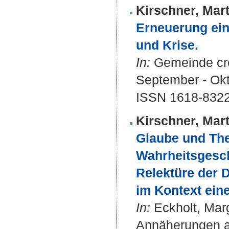
Kirschner, Mart
Erneuerung ein
und Krise.
In:
Gemeinde crea
September - Okt
ISSN 1618-832
Kirschner, Mart
Glaube und The
Wahrheitsgesch
Relektüre der 
im Kontext ein
In:
Eckholt, Margi
Annäherungen a