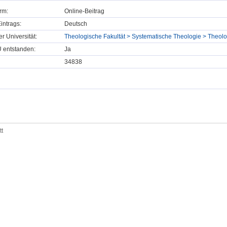
rm:
Online-Beitrag
intrags:
Deutsch
er Universität:
Theologische Fakultät > Systematische Theologie > Theol
U entstanden:
Ja
34838
tt