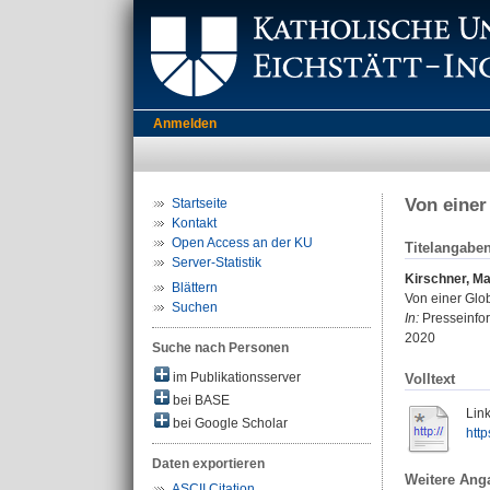
Anmelden
Von einer
Startseite
Kontakt
Open Access an der KU
Titelangabe
Server-Statistik
Kirschner, Ma
Blättern
Von einer Glob
Suchen
In:
Presseinfo
2020
Suche nach Personen
im Publikationsserver
Volltext
bei BASE
Link
bei Google Scholar
http
Daten exportieren
Weitere Ang
ASCII Citation