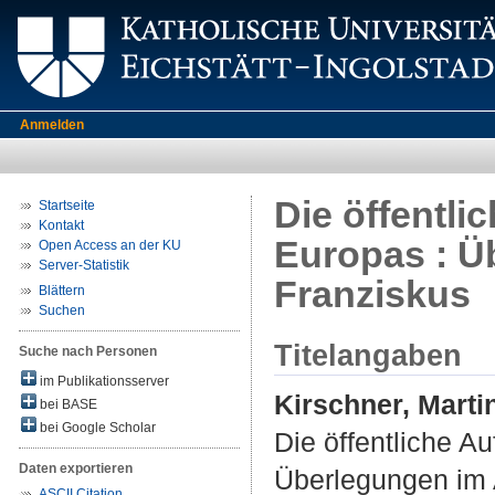
Anmelden
Die öffentli
Startseite
Kontakt
Europas : Ü
Open Access an der KU
Server-Statistik
Franziskus
Blättern
Suchen
Titelangaben
Suche nach Personen
im Publikationsserver
Kirschner, Marti
bei BASE
bei Google Scholar
Die öffentliche A
Daten exportieren
Überlegungen im 
ASCII Citation