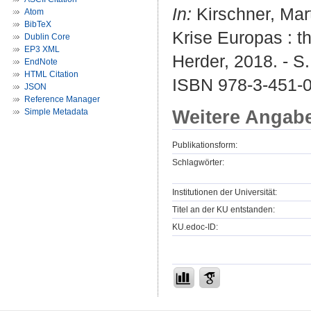
In:
Kirschner, Mart
Atom
BibTeX
Krise Europas : t
Dublin Core
EP3 XML
Herder, 2018. - S.
EndNote
HTML Citation
ISBN 978-3-451-
JSON
Reference Manager
Weitere Angab
Simple Metadata
Publikationsform:
Schlagwörter:
Institutionen der Universität:
Titel an der KU entstanden:
KU.edoc-ID: