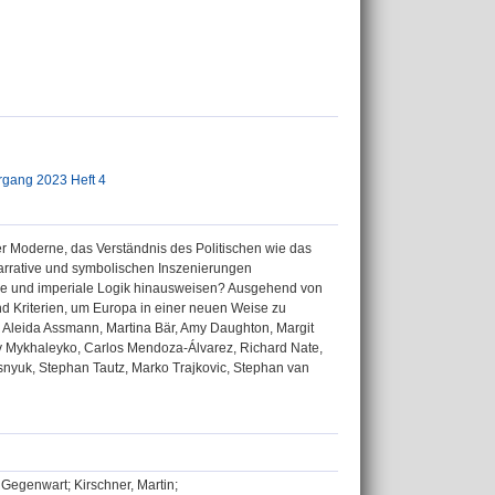
hrgang 2023 Heft 4
er Moderne, das Verständnis des Politischen wie das
arrative und symbolischen Inszenierungen
ale und imperiale Logik hinausweisen? Ausgehend von
nd Kriterien, um Europa in einer neuen Weise zu
e, Aleida Assmann, Martina Bär, Amy Daughton, Margit
iy Mykhaleyko, Carlos Mendoza-Álvarez, Richard Nate,
snyuk, Stephan Tautz, Marko Trajkovic, Stephan van
 Gegenwart; Kirschner, Martin;