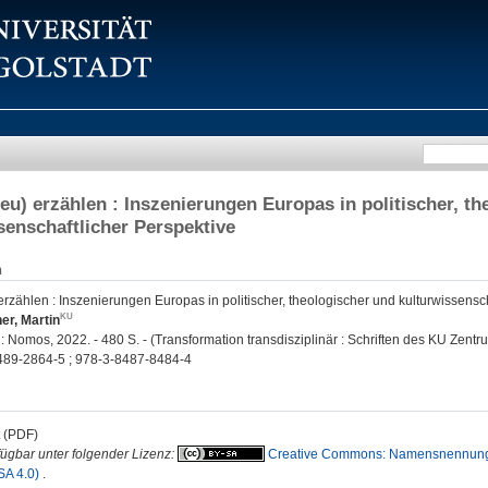
eu) erzählen : Inszenierungen Europas in politischer, t
senschaftlicher Perspektive
n
rzählen : Inszenierungen Europas in politischer, theologischer und kulturwissensch
er, Martin
Nomos, 2022. - 480 S. - (Transformation transdisziplinär : Schriften des KU Zentru
489-2864-5 ; 978-3-8487-8484-4
t (PDF)
fügbar unter folgender Lizenz:
Creative Commons: Namensnennung,
SA 4.0)
.