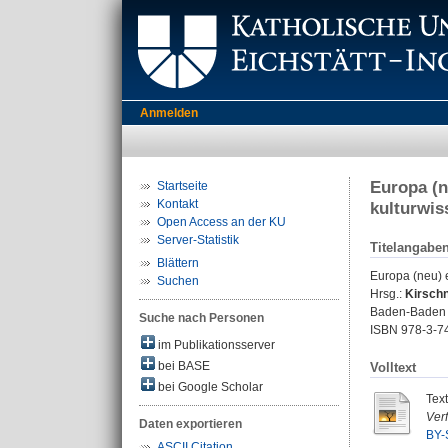
Anmelden
Europa (n
Startseite
Kontakt
kulturwis
Open Access an der KU
Server-Statistik
Titelangabe
Blättern
Europa (neu) e
Suchen
Hrsg.:
Kirschn
Baden-Baden : 
Suche nach Personen
ISBN 978-3-7
im Publikationsserver
bei BASE
Volltext
bei Google Scholar
Tex
Ver
Daten exportieren
BY-
ASCII Citation