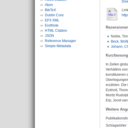
Dow
Atom
BibTeX
Link
Dublin Core
htt
EP3 XML
EndNote
Rezensione
HTML Citation
JSON
Noble, Tim
Reference Manager
Beck, Wolf
Simple Metadata
Johann, Ch
Kurzfassung
In Zeiten glo
Verhältnis vo
konstituieren
Überlegungen z
erzählen. Die 
Eckholt, Thom
Moritz Rudolp
Erp, Joost van
Weitere Ang
Publikationsfo
Schlagwörter: