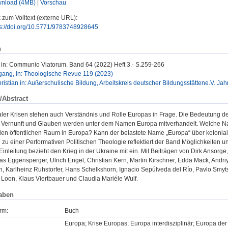
nload (4MB)
|
Vorschau
 zum Volltext (externe URL):
ps://doi.org/10.5771/9783748928645
n
 in: Communio Viatorum. Band 64 (2022) Heft 3.- S.259-266
gang, in: Theologische Revue 119 (2023)
ristian in: Außerschulische Bildung, Arbeitskreis deutscher Bildungsstättene.V. Ja
/Abstract
baler Krisen stehen auch Verständnis und Rolle Europas in Frage. Die Bedeutung d
n Vernunft und Glauben werden unter dem Namen Europa mitverhandelt. Welche N
 den öffentlichen Raum in Europa? Kann der belastete Name „Europa“ über koloni
u einer Performativen Politischen Theologie reflektiert der Band Möglichkeiten u
Einleitung bezieht den Krieg in der Ukraine mit ein. Mit Beiträgen von Dirk Ansorg
as Eggensperger, Ulrich Engel, Christian Kern, Martin Kirschner, Edda Mack, Andr
h, Karlheinz Ruhstorfer, Hans Schelkshorn, Ignacio Sepúlveda del Río, Pavlo Smyt
 Loon, Klaus Viertbauer und Claudia Mariéle Wulf.
aben
rm:
Buch
Europa; Krise Europas; Europa interdisziplinär; Europa der