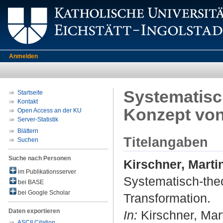
Anmelden
Systematisc
Startseite
Kontakt
Konzept von
Open Access an der KU
Server-Statistik
Blättern
Titelangaben
Suchen
Suche nach Personen
Kirschner, Marti
im Publikationsserver
Systematisch-the
bei BASE
bei Google Scholar
Transformation.
Daten exportieren
In:
Kirschner, Marti
ASCII Citation