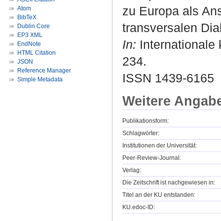
zu Europa als Ans
Atom
BibTeX
transversalen Dia
Dublin Core
EP3 XML
In:
Internationale 
EndNote
HTML Citation
234.
JSON
Reference Manager
ISSN 1439-6165
Simple Metadata
Weitere Angab
Publikationsform:
Schlagwörter:
Institutionen der Universität:
Peer-Review-Journal:
Verlag:
Die Zeitschrift ist nachgewiesen in:
Titel an der KU entstanden:
KU.edoc-ID: