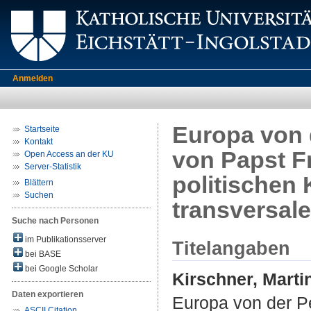
Anmelden
Europa von 
Startseite
Kontakt
von Papst F
Open Access an der KU
Server-Statistik
politischen
Blättern
Suchen
transversal
Suche nach Personen
im Publikationsserver
Titelangaben
bei BASE
bei Google Scholar
Kirschner, Marti
Daten exportieren
Europa von der P
ASCII Citation