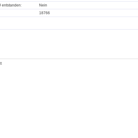
U entstanden:
Nein
18766
tt