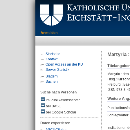
Anmelden
Martyria 
Startseite
Kontakt
Open Access an der KU
Titelangabe
Server-Statistik
Martyria : de
Blättern
Hrsg.:
Kirschn
Suchen
Freiburg ; Bas
ISBN 978-3-4
Suche nach Personen
Weitere Ang
im Publikationsserver
bei BASE
Publikationsfo
bei Google Scholar
Schlagwörter:
Daten exportieren
Institutionen d
ASCII Citation