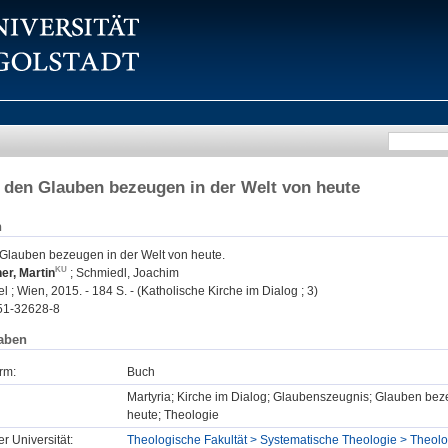
: den Glauben bezeugen in der Welt von heute
n
n Glauben bezeugen in der Welt von heute.
er, Martin
;
Schmiedl, Joachim
el ; Wien, 2015. - 184 S. - (Katholische Kirche im Dialog ; 3)
51-32628-8
aben
rm:
Buch
Martyria; Kirche im Dialog; Glaubenszeugnis; Glauben b
heute; Theologie
er Universität:
Theologische Fakultät > Systematische Theologie > Theol