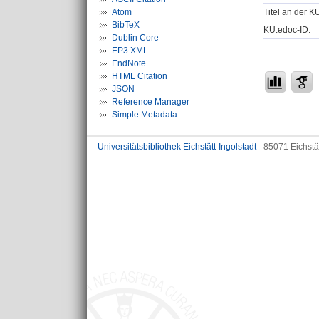
Titel an der K
Atom
BibTeX
KU.edoc-ID:
Dublin Core
EP3 XML
EndNote
HTML Citation
JSON
Reference Manager
Simple Metadata
Universitätsbibliothek Eichstätt-Ingolstadt
- 85071 Eichstä