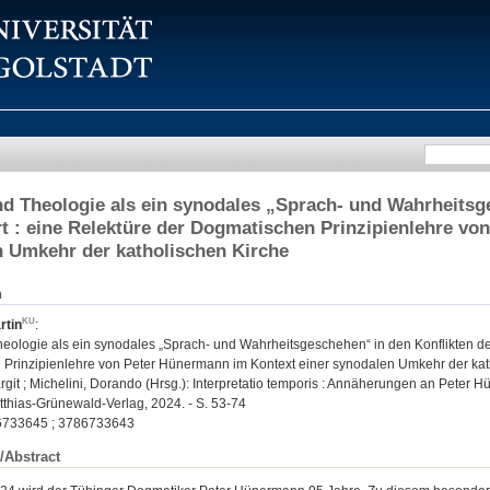
d Theologie als ein synodales „Sprach- und Wahrheitsg
 : eine Relektüre der Dogmatischen Prinzipienlehre vo
 Umkehr der katholischen Kirche
n
rtin
:
eologie als ein synodales „Sprach- und Wahrheitsgeschehen“ in den Konflikten de
Prinzipienlehre von Peter Hünermann im Kontext einer synodalen Umkehr der kat
rgit ; Michelini, Dorando (Hrsg.): Interpretatio temporis : Annäherungen an Peter 
atthias-Grünewald-Verlag, 2024. - S. 53-74
733645 ; 3786733643
/Abstract