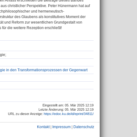
n Anlass erschließen die Beiträge dieses Bandes
 aus christlicher Perspektive. Peter Hünermann hat auf
chphilosophischer und hermeneutisch-
rstruktur des Glaubens als konstitutives Moment der
lität und Reform zur wesentlichen Grundgestalt von
für die weitere Rezeption erschließt!
gie;
ogie in den Transformationsprozessen der Gegenwart
Eingestellt am: 05. Mär 2025 12:19
Letzte Änderung: 05. Mär 2025 12:19
URL zu dieser Anzeige:
https://edoc.ku.de/id/eprint/34811/
Kontakt
|
Impressum
|
Datenschutz