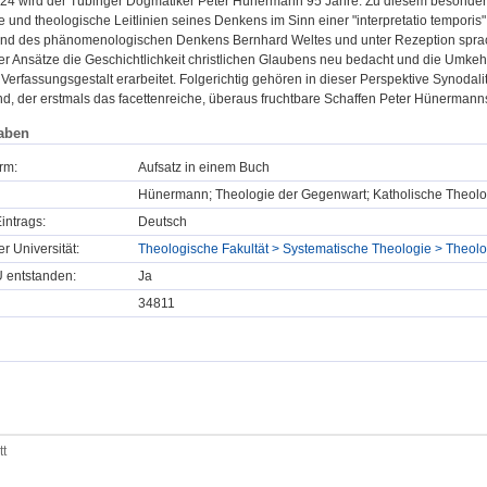
24 wird der Tübinger Dogmatiker Peter Hünermann 95 Jahre. Zu diesem besondere
 und theologische Leitlinien seines Denkens im Sinn einer "interpretatio temporis"
nd des phänomenologischen Denkens Bernhard Weltes und unter Rezeption spra
er Ansätze die Geschichtlichkeit christlichen Glaubens neu bedacht und die Umkeh
r Verfassungsgestalt erarbeitet. Folgerichtig gehören in dieser Perspektive Synoda
d, der erstmals das facettenreiche, überaus fruchtbare Schaffen Peter Hünermanns 
aben
rm:
Aufsatz in einem Buch
Hünermann; Theologie der Gegenwart; Katholische Theolo
intrags:
Deutsch
er Universität:
Theologische Fakultät > Systematische Theologie > Theol
U entstanden:
Ja
34811
tt