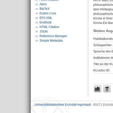
Am 8. März 20
Atom
philosophische
BibTeX
dem Hintergru
Dublin Core
philosophisch
EP3 XML
Kirche in ihre
EndNote
Kirche.Ein Ban
HTML Citation
Weitere Ang
JSON
Reference Manager
Publikationsfo
Simple Metadata
Schlagwörter:
Sprache des E
Institutionen d
Titel an der K
KU.edoc-ID:
Universitätsbibliothek Eichstätt-Ingolstadt
- 85071 Eichstä