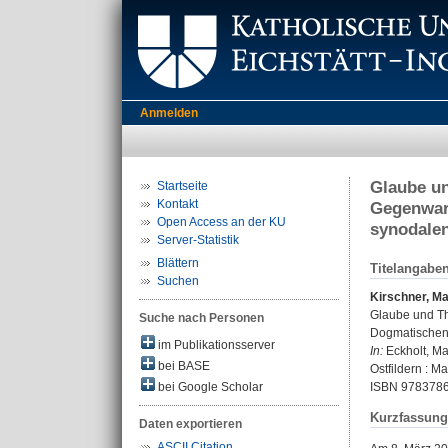
Anmelden
Glaube un
Startseite
Kontakt
Gegenwart
Open Access an der KU
synodalen
Server-Statistik
Blättern
Titelangabe
Suchen
Kirschner, Ma
Glaube und Th
Suche nach Personen
Dogmatischen 
im Publikationsserver
In:
Eckholt, Ma
bei BASE
Ostfildern : M
bei Google Scholar
ISBN 9783786
Kurzfassung
Daten exportieren
ASCII Citation