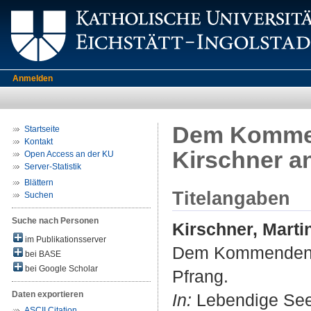
Anmelden
Dem Kommend
Startseite
Kontakt
Kirschner a
Open Access an der KU
Server-Statistik
Blättern
Titelangaben
Suchen
Suche nach Personen
Kirschner, Marti
im Publikationsserver
Dem Kommenden tr
bei BASE
bei Google Scholar
Pfrang.
Daten exportieren
In:
Lebendige Seels
ASCII Citation