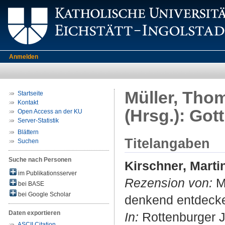
Anmelden
Müller, Thom
Startseite
Kontakt
(Hrsg.): Got
Open Access an der KU
Server-Statistik
Blättern
Titelangaben
Suchen
Suche nach Personen
Kirschner, Marti
im Publikationsserver
Rezension von:
Mü
bei BASE
bei Google Scholar
denkend entdecke
Daten exportieren
In:
Rottenburger J
ASCII Citation