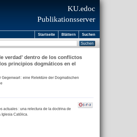
KU.edoc
Publikationsserver
Startseite
Blättern
Suchen
de verdad’ dentro de los conflictos
los principios dogmáticos en el
r Gegenwart : eine Relektüre der Dogmatischen
he
os actuales : una relectura de la doctrina de
Iglesia Católica.