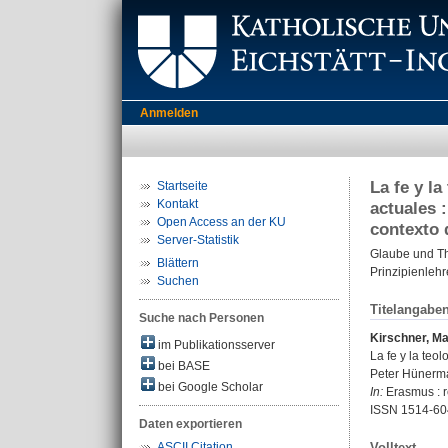
Anmelden
La fe y l
Startseite
Kontakt
actuales 
Open Access an der KU
contexto 
Server-Statistik
Glaube und Th
Blättern
Prinzipienleh
Suchen
Titelangabe
Suche nach Personen
Kirschner, Ma
im Publikationsserver
La fe y la teo
bei BASE
Peter Hünerman
bei Google Scholar
In:
Erasmus : re
ISSN 1514-60
Daten exportieren
ASCII Citation
Volltext