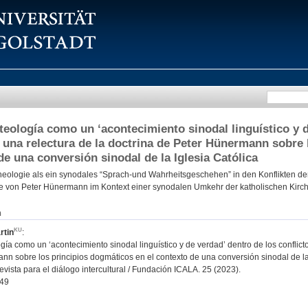
a teología como un ‘acontecimiento sinodal linguístico y 
: una relectura de la doctrina de Peter Hünermann sobre 
de una conversión sinodal de la Iglesia Católica
eologie als ein synodales “Sprach-und Wahrheitsgeschehen” in den Konflikten de
re von Peter Hünermann im Kontext einer synodalen Umkehr der katholischen Kirc
n
rtin
:
logía como un ‘acontecimiento sinodal linguístico y de verdad’ dentro de los conflict
n sobre los principios dogmáticos en el contexto de una conversión sinodal de la 
vista para el diálogo intercultural / Fundación ICALA. 25 (2023).
49