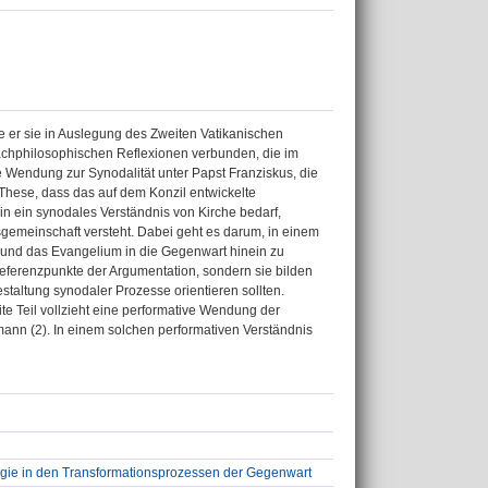
ie er sie in Auslegung des Zweiten Vatikanischen
prachphilosophischen Reflexionen verbunden, die im
e Wendung zur Synodalität unter Papst Franziskus, die
 These, dass das auf dem Konzil entwickelte
in ein synodales Verständnis von Kirche bedarf,
sgemeinschaft versteht. Dabei geht es darum, in einem
 und das Evangelium in die Gegenwart hinein zu
 Referenzpunkte der Argumentation, sondern sie bilden
taltung synodaler Prozesse orientieren sollten.
te Teil vollzieht eine performative Wendung der
ann (2). In einem solchen performativen Verständnis
ogie in den Transformationsprozessen der Gegenwart