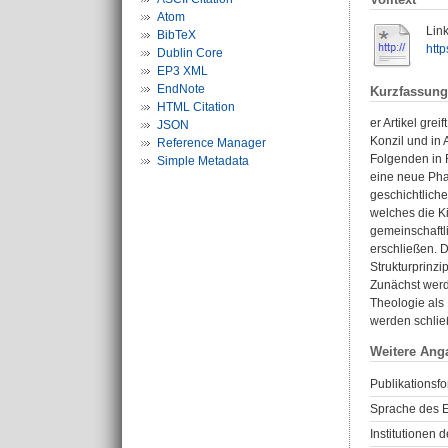
Atom
Link
BibTeX
http
Dublin Core
EP3 XML
EndNote
Kurzfassung
HTML Citation
er Artikel gre
JSON
Konzil und in 
Reference Manager
Folgenden in R
Simple Metadata
eine neue Phas
geschichtlich
welches die Ki
gemeinschaftl
erschließen. D
Strukturprinz
Zunächst werde
Theologie als
werden schließ
Weitere Ang
Publikationsfo
Sprache des E
Institutionen d