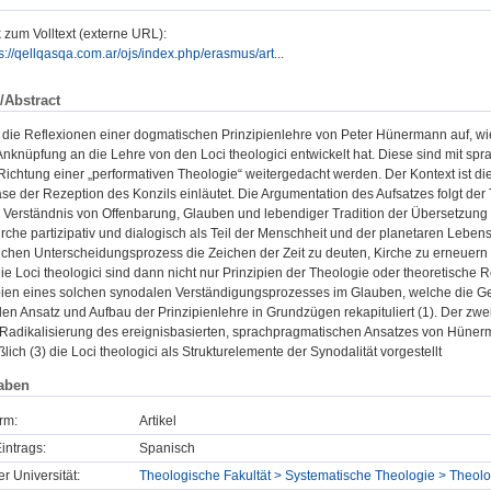
 zum Volltext (externe URL):
s://qellqasqa.com.ar/ojs/index.php/erasmus/art...
/Abstract
ift die Reflexionen einer dogmatischen Prinzipienlehre von Peter Hünermann auf, w
Anknüpfung an die Lehre von den Loci theologici entwickelt hat. Diese sind mit s
ichtung einer „performativen Theologie“ weitergedacht werden. Der Kontext ist di
e der Rezeption des Konzils einläutet. Die Argumentation des Aufsatzes folgt der
e Verständnis von Offenbarung, Glauben und lebendiger Tradition der Übersetzung 
rche partizipativ und dialogisch als Teil der Menschheit und der planetaren Leben
ichen Unterscheidungsprozess die Zeichen der Zeit zu deuten, Kirche zu erneuern
ie Loci theologici sind dann nicht nur Prinzipien der Theologie oder theoretische
ipien eines solchen synodalen Verständigungsprozesses im Glauben, welche die Ges
n Ansatz und Aufbau der Prinzipienlehre in Grundzügen rekapituliert (1). Der zwei
 Radikalisierung des ereignisbasierten, sprachpragmatischen Ansatzes von Hünerm
lich (3) die Loci theologici als Strukturelemente der Synodalität vorgestellt
aben
rm:
Artikel
intrags:
Spanisch
er Universität:
Theologische Fakultät > Systematische Theologie > Theol