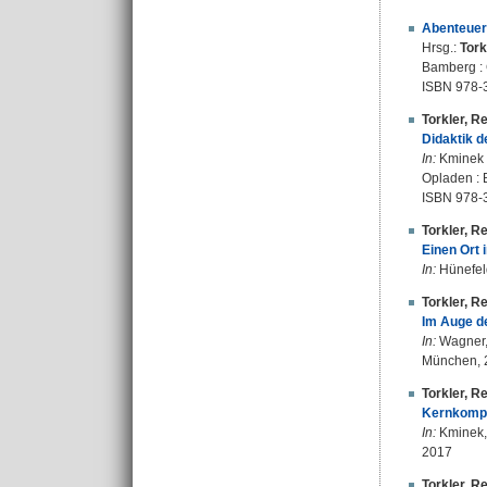
Abenteuer
Hrsg.:
Tork
Bamberg : 
ISBN 978-
Torkler, R
Didaktik d
In:
Kminek H
Opladen : B
ISBN 978-
Torkler, R
Einen Ort 
In:
Hünefeld
Torkler, R
Im Auge de
In:
Wagner, 
München, 
Torkler, R
Kernkompe
In:
Kminek, 
2017
Torkler, R