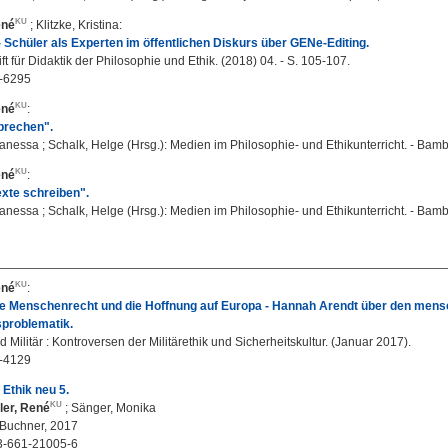
ené
;
Klitzke, Kristina
:
Schüler als Experten im öffentlichen Diskurs über GENe-Editing.
ift für Didaktik der Philosophie und Ethik. (2018) 04. - S. 105-107.
-6295
ené
:
prechen".
anessa ; Schalk, Helge (Hrsg.): Medien im Philosophie- und Ethikunterricht. - Bam
ené
:
exte schreiben".
anessa ; Schalk, Helge (Hrsg.): Medien im Philosophie- und Ethikunterricht. - Bam
ené
:
e Menschenrecht und die Hoffnung auf Europa - Hannah Arendt über den mensc
sproblematik.
d Militär : Kontroversen der Militärethik und Sicherheitskultur. (Januar 2017).
-4129
Ethik neu 5.
ler, René
;
Sänger, Monika
Buchner, 2017
3-661-21005-6