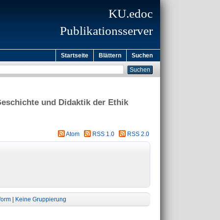
KU.edoc
Publikationsserver
Startseite
Blättern
Suchen
eschichte und Didaktik der Ethik
Atom
RSS 1.0
RSS 2.0
form
|
Keine Gruppierung