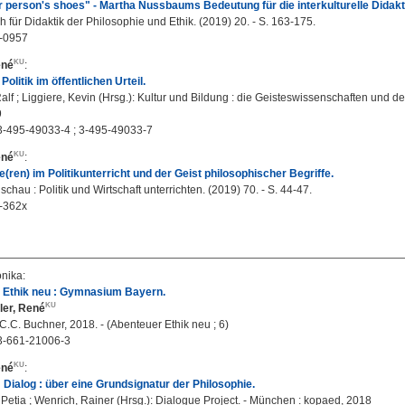
r person's shoes" - Martha Nussbaums Bedeutung für die interkulturelle Didakt
 für Didaktik der Philosophie und Ethik. (2019) 20. - S. 163-175.
-0957
ené
:
Politik im öffentlichen Urteil.
Ralf ; Liggiere, Kevin (Hrsg.): Kultur und Bildung : die Geisteswissenschaften und de
9
3-495-49033-4 ; 3-495-49033-7
ené
:
e(ren) im Politikunterricht und der Geist philosophischer Begriffe.
hau : Politik und Wirtschaft unterrichten. (2019) 70. - S. 44-47.
-362x
onika
:
 Ethik neu : Gymnasium Bayern.
ler, René
C.C. Buchner, 2018. - (Abenteuer Ethik neu ; 6)
3-661-21006-3
ené
:
Dialog : über eine Grundsignatur der Philosophie.
Petia ; Wenrich, Rainer (Hrsg.): Dialogue Project. - München : kopaed, 2018