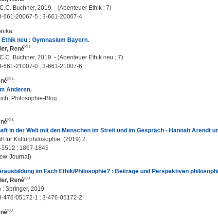
.C. Buchner, 2019. - (Abenteuer Ethik ; 7)
3-661-20067-5 ; 3-661-20067-4
onika
:
 Ethik neu : Gymnasium Bayern.
ler, René
C.C. Buchner, 2019. - (Abenteuer Ethik neu ; 7)
3-661-21007-0 ; 3-661-21007-6
ené
:
um Anderen.
ich, Philosophie-Blog.
ené
:
ft in der Welt mit den Menschen im Streit und im Gespräch - Hannah Arendt und
ft für Kulturphilosophie. (2019) 2.
-5512 ; 1867-1845
ew-Journal)
rausbildung im Fach Ethik/Philosophie? : Beiträge und Perspektiven philosoph
ler, René
: Springer, 2019
3-476-05172-1 ; 3-476-05172-2
ené
: