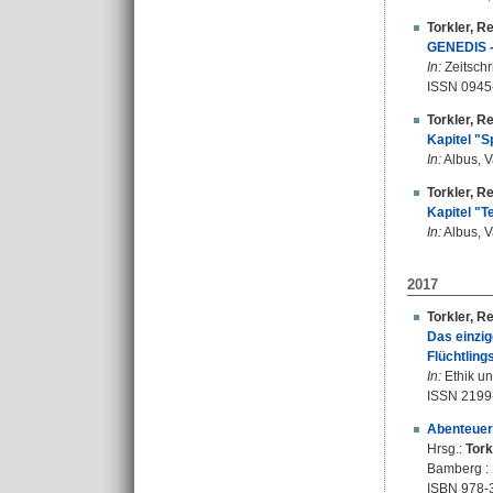
Torkler, R
GENEDIS - 
In:
Zeitschr
ISSN 0945
Torkler, R
Kapitel "S
In:
Albus, V
Torkler, R
Kapitel "T
In:
Albus, V
2017
Torkler, R
Das einzig
Flüchtling
In:
Ethik un
ISSN 2199
Abenteuer 
Hrsg.:
Tork
Bamberg : 
ISBN 978-