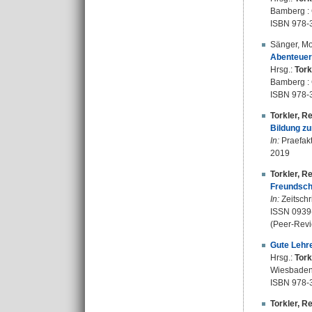
Bamberg : C
ISBN 978-
Sänger, M
Abenteuer
Hrsg.:
Tork
Bamberg : 
ISBN 978-
Torkler, R
Bildung z
In:
Praefakt
2019
Torkler, R
Freundscha
In:
Zeitschri
ISSN 0939
(Peer-Revi
Gute Lehre
Hrsg.:
Tork
Wiesbaden 
ISBN 978-
Torkler, R