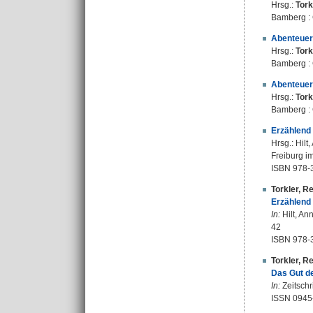
Hrsg.:
Tork
Bamberg : 
Abenteuer
Hrsg.:
Tork
Bamberg : 
Abenteuer
Hrsg.:
Tork
Bamberg : 
Erzählend 
Hrsg.:
Hilt,
Freiburg im
ISBN 978-
Torkler, R
Erzählend 
In:
Hilt, An
42
ISBN 978-
Torkler, R
Das Gut de
In:
Zeitschri
ISSN 0945