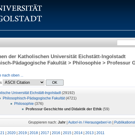
onen der Katholischen Universität Eichstätt-Ingolstadt
isch-Pädagogische Fakultät > Philosophie > Professur G
 nach oben ...
ls
lische Universität Eichstätt-Ingolstadt
(29192)
Philosophisch-Pädagogische Fakultät
(4721)
Philosophie
(376)
Professur Geschichte und Didaktik der Ethik
(59)
Gruppieren nach:
Jahr
|
Autor/-in / Herausgeber/-in
|
Publikations
021
|
2020
|
2019
|
2018
|
2017
|
2016
|
2015
|
2014
|
2013
|
2011