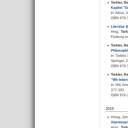
Torkler, R
Kapitel "
In:
Albus, V
ISBN 978-
Literatur 
Hrsg.:
Tork
Freiburg im
Torkler, R
Philosophi
In:
Torkler,
Springer, 
ISBN 978-
Torkler, R
"Wir leben
In:
Hilt, An
377-393
ISBN 978-
2019
Hönig, Jo
Abenteuer 
Hrsg.:
Tork