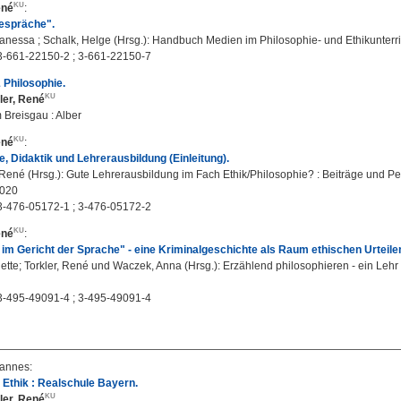
ené
:
Gespräche".
anessa ; Schalk, Helge (Hrsg.): Handbuch Medien im Philosophie- und Ethikunterri
3-661-22150-2 ; 3-661-22150-7
& Philosophie.
ler, René
 Breisgau : Alber
ené
:
e, Didaktik und Lehrerausbildung (Einleitung).
 René (Hrsg.): Gute Lehrerausbildung im Fach Ethik/Philosophie? : Beiträge und Pe
2020
3-476-05172-1 ; 3-476-05172-2
ené
:
 im Gericht der Sprache" - eine Kriminalgeschichte als Raum ethischen Urteile
nette; Torkler, René und Waczek, Anna (Hrsg.): Erzählend philosophieren - ein Lehr 
3-495-49091-4 ; 3-495-49091-4
hannes
:
Ethik : Realschule Bayern.
ler, René