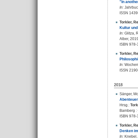
"In anothe
In:
Jahrbuch
ISSN 1439
Torkler, R
Kultur und 
In:
Glitza, 
Alber, 201
ISBN 978-
Torkler, R
Philosophi
In:
Wochensc
ISSN 2190
2018
Sänger, M
Abenteuer
Hrsg.:
Tork
Bamberg : 
ISBN 978-
Torkler, R
Denken im 
In:
Knebel, 