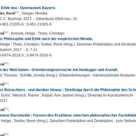
 Ethik neu : Gymnasium Bayern.
ler, René
;
Sänger, Monika
C.C. Buchner, 2017. - (Abenteuer Ethik neu ; 5)
3-661-21005-6 ; 3-661-21005-X
ené
;
Kminek, Helge
;
Thein, Christian
:
er Philosophie und Ethik nach der empirischen Wende.
elge ; Thein, Christian; Torkler, René (Hrsg.): Zwischen Präskription und Deskripti
udrich, 2017. - S. 7-11
3-8474-2016-3 ; 3-8474-2016-X
ené
:
in der Welt haben : Orientierungsversuche mit Heidegger und Arendt.
, Thomas ; Schlitte, Annika (Hrsg.): Ortsbestimmungen : interdisziplinäre Analysen z
ené
:
s Betrachters - und darüber hinaus : Streifzüge durch die Philosophie des Sch
Ernst ; Wenrich, Rainer ; Ratzel, Ann-Jasmin (Hrsg.): Diversity im Kunstunterricht - 
2017
ené
:
tenz Narrativität : Formen des Erzählens zwischen philosophischer Fachdidak
Helge ; Torkler, René (Hrsg.): Zwischen Präskription und Deskription - zum Selbstv
ené
: