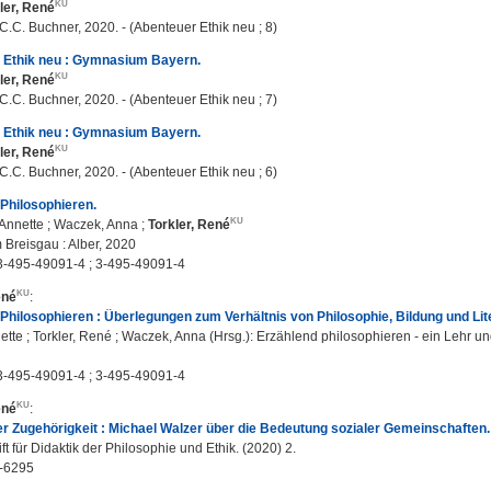
ler, René
C.C. Buchner, 2020. - (Abenteuer Ethik neu ; 8)
 Ethik neu : Gymnasium Bayern.
ler, René
C.C. Buchner, 2020. - (Abenteuer Ethik neu ; 7)
 Ethik neu : Gymnasium Bayern.
ler, René
C.C. Buchner, 2020. - (Abenteuer Ethik neu ; 6)
Philosophieren.
 Annette
;
Waczek, Anna
;
Torkler, René
 Breisgau : Alber, 2020
3-495-49091-4 ; 3-495-49091-4
ené
:
Philosophieren : Überlegungen zum Verhältnis von Philosophie, Bildung und Lite
nette ; Torkler, René ; Waczek, Anna (Hrsg.): Erzählend philosophieren - ein Lehr un
3-495-49091-4 ; 3-495-49091-4
ené
:
r Zugehörigkeit : Michael Walzer über die Bedeutung sozialer Gemeinschaften.
ft für Didaktik der Philosophie und Ethik. (2020) 2.
-6295