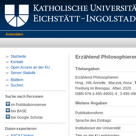
Anmelden
Erzählend Philosophiere
Startseite
Kontakt
Open Access an der KU
Titelangaben
Server-Statistik
Erzählend Philosophieren.
Blättern
Hrsg.:
Hilt, Annette
;
Waczek, Anna
;
Suchen
Freiburg im Breisgau : Alber, 2020
ISBN 978-3-495-49091-4 ; 3-495-49
Suche nach Personen
Weitere Angaben
im Publikationsserver
bei BASE
Publikationsform:
bei Google Scholar
Sprache des Eintrags:
Institutionen der Universität:
Daten exportieren
Titel an der KU entstanden:
ASCII Citation