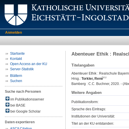
Anmelden
Abenteuer Ethik : Reals
Startseite
Kontakt
Open Access an der KU
Titelangaben
Server-Statistik
Abenteuer Ethik : Realschule Bayern
Blättern
Hrsg.:
Torkler, René
Suchen
Bamberg : C.C. Buchner, 2020. - (Abe
Suche nach Personen
Weitere Angaben
im Publikationsserver
Publikationsform:
bei BASE
Sprache des Eintrags:
bei Google Scholar
Institutionen der Universität:
Daten exportieren
Titel an der KU entstanden:
ASCII Citation