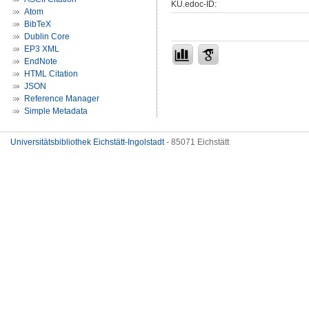
KU.edoc-ID:
Atom
BibTeX
Dublin Core
EP3 XML
EndNote
HTML Citation
JSON
Reference Manager
Simple Metadata
Universitätsbibliothek Eichstätt-Ingolstadt
- 85071 Eichstätt