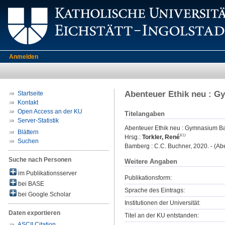
Anmelden
Abenteuer Ethik neu : 
Startseite
Kontakt
Open Access an der KU
Titelangaben
Server-Statistik
Abenteuer Ethik neu : Gymnasium B
Blättern
Hrsg.:
Torkler, René
Suchen
Bamberg : C.C. Buchner, 2020. - (Abe
Suche nach Personen
Weitere Angaben
im Publikationsserver
Publikationsform:
bei BASE
Sprache des Eintrags:
bei Google Scholar
Institutionen der Universität:
Daten exportieren
Titel an der KU entstanden:
ASCII Citation