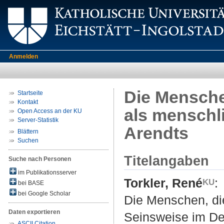
Anmelden
Die Menschen
Startseite
Kontakt
als menschl
Open Access an der KU
Server-Statistik
Arendts
Blättern
Suchen
Titelangaben
Suche nach Personen
im Publikationsserver
Torkler, René
:
bei BASE
bei Google Scholar
Die Menschen, die
Daten exportieren
Seinsweise im D
ASCII Citation