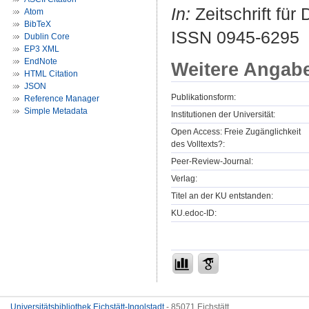
In:
Zeitschrift für
Atom
BibTeX
ISSN 0945-6295
Dublin Core
EP3 XML
EndNote
Weitere Angab
HTML Citation
JSON
Publikationsform:
Reference Manager
Simple Metadata
Institutionen der Universität:
Open Access: Freie Zugänglichkeit
des Volltexts?:
Peer-Review-Journal:
Verlag:
Titel an der KU entstanden:
KU.edoc-ID:
Universitätsbibliothek Eichstätt-Ingolstadt
- 85071 Eichstätt