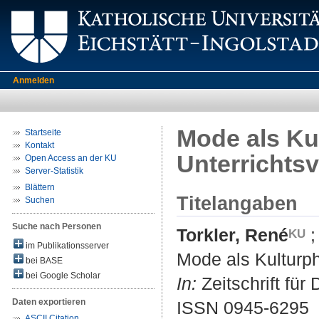
Anmelden
Mode als Ku
Startseite
Kontakt
Unterrichts
Open Access an der KU
Server-Statistik
Blättern
Titelangaben
Suchen
Suche nach Personen
Torkler, René
im Publikationsserver
Mode als Kulturp
bei BASE
bei Google Scholar
In:
Zeitschrift für
Daten exportieren
ISSN 0945-6295
ASCII Citation