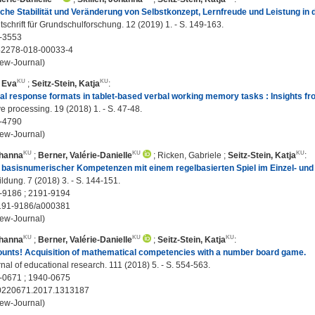
che Stabilität und Veränderung von Selbstkonzept, Lernfreude und Leistung i
itschrift für Grundschulforschung. 12 (2019) 1. - S. 149-163.
-3553
42278-018-00033-4
ew-Journal)
 Eva
;
Seitz-Stein, Katja
:
al response formats in tablet-based verbal working memory tasks : Insights f
e processing. 19 (2018) 1. - S. 47-48.
-4790
ew-Journal)
ohanna
;
Berner, Valérie-Danielle
;
Ricken, Gabriele
;
Seitz-Stein, Katja
:
basisnumerischer Kompetenzen mit einem regelbasierten Spiel im Einzel- und
ldung. 7 (2018) 3. - S. 144-151.
-9186 ; 2191-9194
191-9186/a000381
ew-Journal)
ohanna
;
Berner, Valérie-Danielle
;
Seitz-Stein, Katja
:
ounts! Acquisition of mathematical competencies with a number board game.
nal of educational research. 111 (2018) 5. - S. 554-563.
-0671 ; 1940-0675
0220671.2017.1313187
ew-Journal)