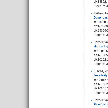
10.3389/f
(Peer-Revi
Skillen, J
Game-base
In:
Empirisc
ISSN 1869
10.25656/
(Peer-Revi
Berner, Va
Measuring 
In:
Cognitiv
ISSN 0885
10.1016/j
(Peer-Revi
Hischa, Vr
Feasibilit
In:
GeroPsyc
ISSN 1662
10.1024/1
(Peer-Revi
Berner, Va
'Good' or 