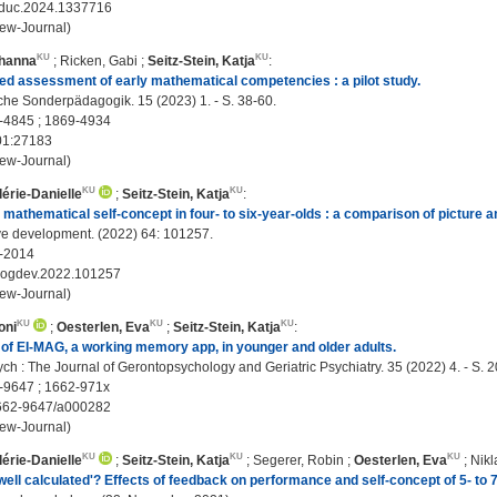
educ.2024.1337716
ew-Journal)
ohanna
;
Ricken, Gabi
;
Seitz-Stein, Katja
:
d assessment of early mathematical competencies : a pilot study.
he Sonderpädagogik. 15 (2023) 1. - S. 38-60.
-4845 ; 1869-4934
01:27183
ew-Journal)
lérie-Danielle
;
Seitz-Stein, Katja
:
mathematical self-concept in four- to six-year-olds : a comparison of picture
e development. (2022) 64: 101257.
-2014
.cogdev.2022.101257
ew-Journal)
oni
;
Oesterlen, Eva
;
Seitz-Stein, Katja
:
y of EI-MAG, a working memory app, in younger and older adults.
h : The Journal of Gerontopsychology and Geriatric Psychiatry. 35 (2022) 4. - S. 
-9647 ; 1662-971x
662-9647/a000282
ew-Journal)
lérie-Danielle
;
Seitz-Stein, Katja
;
Segerer, Robin
;
Oesterlen, Eva
;
Nikl
'well calculated'? Effects of feedback on performance and self-concept of 5- to 7