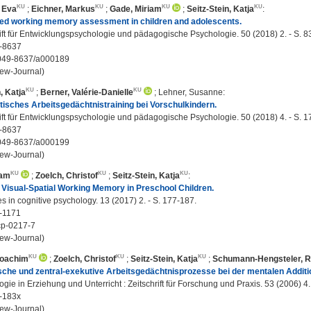
 Eva
;
Eichner, Markus
;
Gade, Miriam
;
Seitz-Stein, Katja
:
sed working memory assessment in children and adolescents.
ift für Entwicklungspsychologie und pädagogische Psychologie. 50 (2018) 2. - S. 8
-8637
049-8637/a000189
ew-Journal)
, Katja
;
Berner, Valérie-Danielle
;
Lehner, Susanne
:
atisches Arbeitsgedächtnistraining bei Vorschulkindern.
ift für Entwicklungspsychologie und pädagogische Psychologie. 50 (2018) 4. - S. 1
-8637
049-8637/a000199
ew-Journal)
iam
;
Zoelch, Christof
;
Seitz-Stein, Katja
:
f Visual-Spatial Working Memory in Preschool Children.
 in cognitive psychology. 13 (2017) 2. - S. 177-187.
-1171
cp-0217-7
ew-Journal)
Joachim
;
Zoelch, Christof
;
Seitz-Stein, Katja
;
Schumann-Hengsteler, R
che und zentral-exekutive Arbeitsgedächtnisprozesse bei der mentalen Additio
gie in Erziehung und Unterricht : Zeitschrift für Forschung und Praxis. 53 (2006) 4.
-183x
ew-Journal)