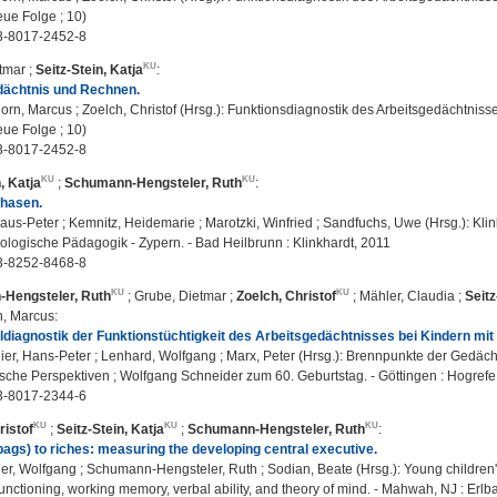
eue Folge ; 10)
3-8017-2452-8
tmar
;
Seitz-Stein, Katja
:
dächtnis und Rechnen.
rn, Marcus ; Zoelch, Christof (Hrsg.): Funktionsdiagnostik des Arbeitsgedächtnisses
eue Folge ; 10)
3-8017-2452-8
, Katja
;
Schumann-Hengsteler, Ruth
:
Phasen.
aus-Peter ; Kemnitz, Heidemarie ; Marotzki, Winfried ; Sandfuchs, Uwe (Hrsg.): Kl
ogische Pädagogik - Zypern. - Bad Heilbrunn : Klinkhardt, 2011
3-8252-8468-8
Hengsteler, Ruth
;
Grube, Dietmar
;
Zoelch, Christof
;
Mähler, Claudia
;
Seitz
n, Marcus
:
aldiagnostik der Funktionstüchtigkeit des Arbeitsgedächtnisses bei Kindern mi
ier, Hans-Peter ; Lenhard, Wolfgang ; Marx, Peter (Hrsg.): Brennpunkte der Gedäc
sche Perspektiven ; Wolfgang Schneider zum 60. Geburtstag. - Göttingen : Hogrefe,
3-8017-2344-6
ristof
;
Seitz-Stein, Katja
;
Schumann-Hengsteler, Ruth
:
ags) to riches: measuring the developing central executive.
r, Wolfgang ; Schumann-Hengsteler, Ruth ; Sodian, Beate (Hrsg.): Young children'
unctioning, working memory, verbal ability, and theory of mind. - Mahwah, NJ : Erlb