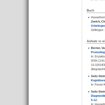
Buch
Hasselhor
Zoelch, Ch
Arbeitsged
Göttingen 
Aufsatz in 
Berner, Va
Promoting
In:
Enzyklop
ISSN 2191
10.3262/
(Begutacht
Seitz-Stein
Kognitives
In:
Forum K'
Seitz-Stein
Diagnostik
5-12.
In:
Hasselho