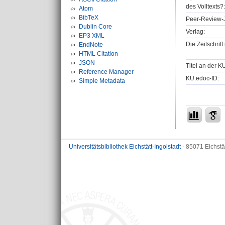
des Volltexts?:
Atom
BibTeX
Peer-Review-J
Dublin Core
Verlag:
EP3 XML
Die Zeitschrif
EndNote
HTML Citation
JSON
Titel an der K
Reference Manager
KU.edoc-ID:
Simple Metadata
Universitätsbibliothek Eichstätt-Ingolstadt
- 85071 Eichstä