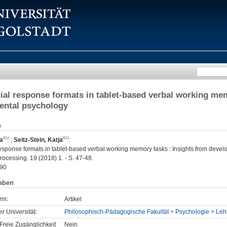
ial response formats in tablet-based verbal working mem
ental psychology
n
a
;
Seitz-Stein, Katja
:
esponse formats in tablet-based verbal working memory tasks : Insights from deve
ocessing. 19 (2018) 1. - S. 47-48.
90
aben
rm:
Artikel
er Universität:
Philosophisch-Pädagogische Fakultät > Psychologie > Leh
Freie Zugänglichkeit
Nein