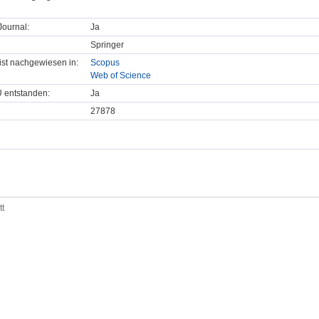
ournal:
Ja
Springer
t ist nachgewiesen in:
Scopus
Web of Science
U entstanden:
Ja
27878
tt