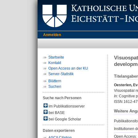
Anmelden
Visuospat
Startseite
Kontakt
developm
Open Access an der KU
Server-Statistik
Titelangabe
Blättern
Oesterlen, Ev
Suchen
Visuospatial r
In:
Cognitive pr
Suche nach Personen
ISSN 1612-47
im Publikationsserver
Weitere Ang
bei BASE
bei Google Scholar
Publikationsfo
Institutionen d
Daten exportieren
Open Access: 
ASCII Citation