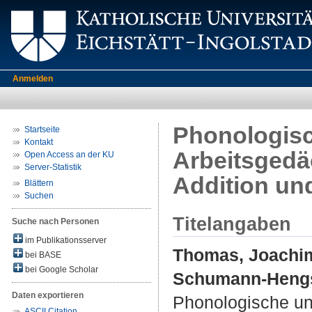
Anmelden
Phonologisc
Startseite
Kontakt
Arbeitsgedä
Open Access an der KU
Server-Statistik
Addition und
Blättern
Suchen
Titelangaben
Suche nach Personen
im Publikationsserver
Thomas, Joachi
bei BASE
bei Google Scholar
Schumann-Hengst
Daten exportieren
Phonologische und
ASCII Citation