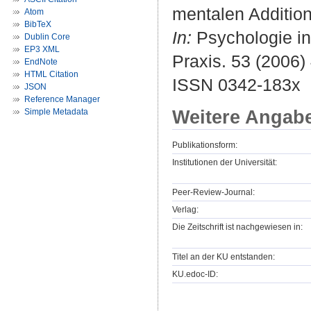
mentalen Addition
Atom
BibTeX
In:
Psychologie in 
Dublin Core
EP3 XML
Praxis. 53 (2006) 
EndNote
HTML Citation
ISSN 0342-183x
JSON
Reference Manager
Weitere Angab
Simple Metadata
Publikationsform:
Institutionen der Universität:
Peer-Review-Journal:
Verlag:
Die Zeitschrift ist nachgewiesen in:
Titel an der KU entstanden:
KU.edoc-ID: