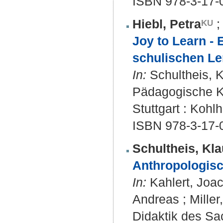
ISBN 978-3-17-
Hiebl, Petra
Joy to Learn - 
schulischen Le
In:
Schultheis, Kl
Pädagogische Ki
Stuttgart : Koh
ISBN 978-3-17-
Schultheis, Kla
Anthropologisc
In:
Kahlert, Joac
Andreas ; Mille
Didaktik des Sac