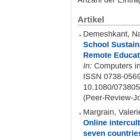
Artikel
Demeshkant, Nat
School Sustain
Remote Educati
In:
Computers in 
ISSN 0738-0569
10.1080/07380
(Peer-Review-Jo
Margrain, Valeri
Online intercul
seven countries