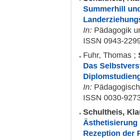
Summerhill und
Landerziehung
In:
Pädagogik und
ISSN 0943-229
Fuhr, Thomas
;
Das Selbstvers
Diplomstudien
In:
Pädagogische
ISSN 0030-927
Schultheis, Kla
Ästhetisierung
Rezeption der 