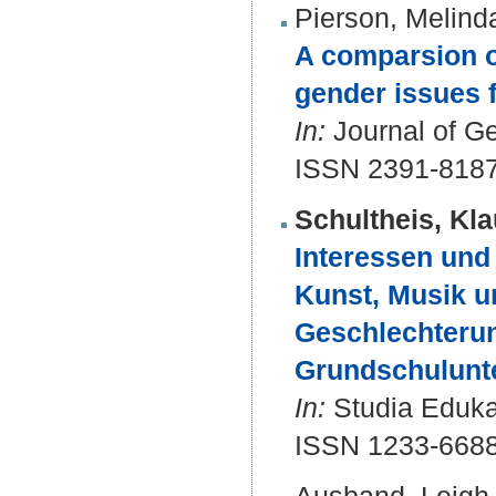
Pierson, Melind
A comparsion of
gender issues f
In:
Journal of Ge
ISSN 2391-8187
Schultheis, Kla
Interessen und
Kunst, Musik u
Geschlechterun
Grundschulunte
In:
Studia Edukac
ISSN 1233-668