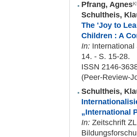
Pfrang, Agnes
Schultheis, Kla
The 'Joy to Le
Children : A C
In:
International
14. - S. 15-28.
ISSN 2146-3638
(Peer-Review-Jo
Schultheis, Kla
Internationali
„International P
In:
Zeitschrift Z
Bildungsforschun