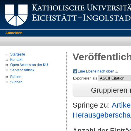
Anmelden
Veröffentlic
Startseite
Kontakt
Open Access an der KU
Server-Statistik
Eine Ebene nach oben ...
Blättern
Exportieren als
Suchen
Gruppieren
Springe zu:
Artike
Herausgeberschaft 
Anzahl der Eintr