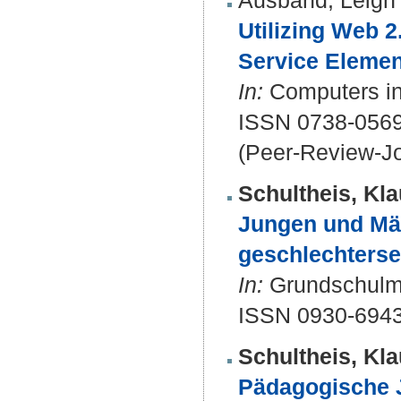
Ausband, Leigh
Utilizing Web 2
Service Elemen
In:
Computers in 
ISSN 0738-0569
(Peer-Review-Jo
Schultheis, Kla
Jungen und Mäd
geschlechterse
In:
Grundschulmag
ISSN 0930-6943
Schultheis, Kla
Pädagogische 