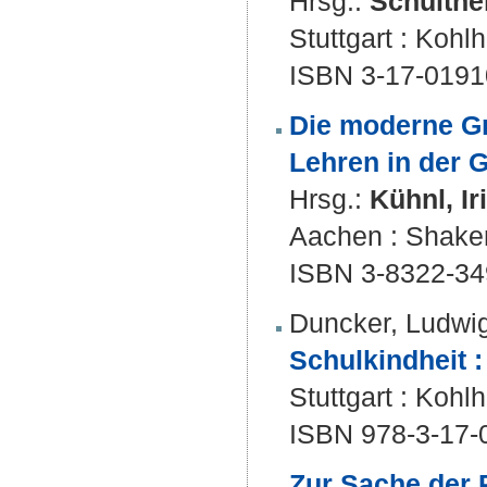
Hrsg.:
Schulthe
Stuttgart : Koh
ISBN 3-17-01910
Die moderne Gr
Lehren in der 
Hrsg.:
Kühnl, Ir
Aachen : Shake
ISBN 3-8322-34
Duncker, Ludwi
Schulkindheit :
Stuttgart : Koh
ISBN 978-3-17-
Zur Sache der