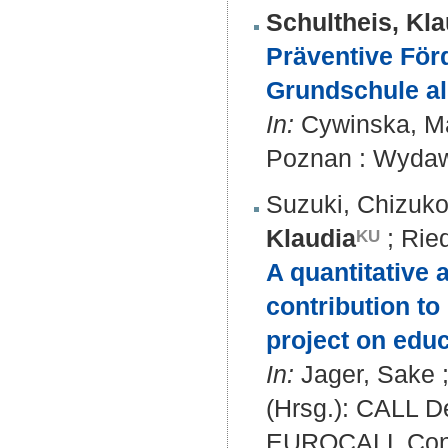
Schultheis, Kla
Präventive För
Grundschule als
In:
Cywinska, Mal
Poznan : Wydaw
Suzuki, Chizuk
Klaudia
;
Rie
A quantitative 
contribution to
project on educ
In:
Jager, Sake ;
(Hrsg.): CALL De
EUROCALL Confe