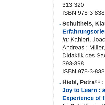
313-320
ISBN 978-3-838
Schultheis, Kla
Erfahrungsorien
In:
Kahlert, Joac
Andreas ; Mille
Didaktik des Sac
393-398
ISBN 978-3-838
Hiebl, Petra
Joy to Learn : 
Experience of t