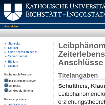
Anmelden
Leibphänome
Startseite
Kontakt
Zeiterleben
Open Access an der KU
Server-Statistik
Anschlüsse
Blättern
Suchen
Titelangaben
Suche nach Personen
im Publikationsserver
Schultheis, Klau
bei BASE
bei Google Scholar
Leibphänomenolog
Daten exportieren
erziehungstheore
ASCII Citation