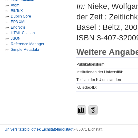
In:
Nieke, Wolfgang
Atom
BibTeX
der Zeit : Zeitlic
Dublin Core
EP3 XML
Basel : Beltz, 200
EndNote
HTML Citation
ISBN 3-407-32009
JSON
Reference Manager
Weitere Angab
Simple Metadata
Publikationsform:
Institutionen der Universität:
Titel an der KU entstanden:
KU.edoc-ID:
Universitätsbibliothek Eichstätt-Ingolstadt
- 85071 Eichstätt