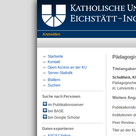
Anmelden
Pädagogi
Startseite
Kontakt
Open Access an der KU
Titelangabe
Server-Statistik
Schultheis, K
Blättern
Pädagogische
Suchen
In:
Lehrerinfo w
Suche nach Personen
Weitere Ang
im Publikationsserver
Publikationsfo
bei BASE
Institutionen d
bei Google Scholar
Peer-Review-J
Daten exportieren
Titel an der K
ASCII Citation