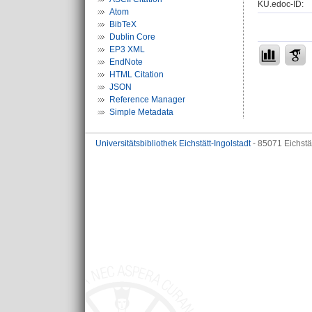
KU.edoc-ID:
Atom
BibTeX
Dublin Core
EP3 XML
EndNote
HTML Citation
JSON
Reference Manager
Simple Metadata
Universitätsbibliothek Eichstätt-Ingolstadt
- 85071 Eichstä