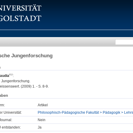
sche Jungenforschung
n
laudia
:
 Jungenforschung.
issenswert. (2009) 1. - S. 8-9.
aben
rm:
Artikel
er Universität:
Philosophisch-Pädagogische Fakultät > Pädagogik > Lehrs
ournal:
Nein
U entstanden:
Ja