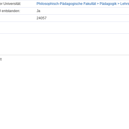
er Universität:
Philosophisch-Pädagogische Fakultät > Pädagogik > Lehrs
U entstanden:
Ja
24057
tt