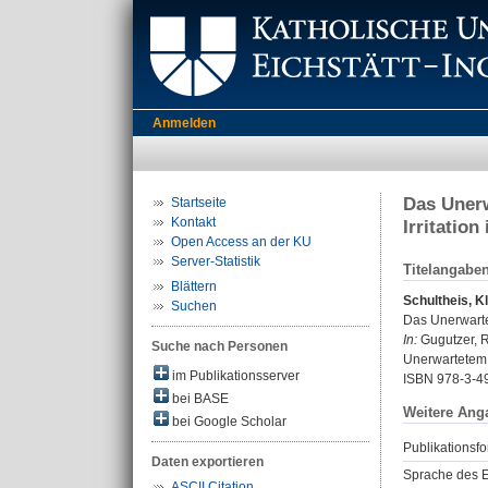
Anmelden
Das Unerw
Startseite
Kontakt
Irritation
Open Access an der KU
Server-Statistik
Titelangabe
Blättern
Schultheis, K
Suchen
Das Unerwartet
In:
Gugutzer, R
Suche nach Personen
Unerwartetem. 
im Publikationsserver
ISBN 978-3-4
bei BASE
Weitere Ang
bei Google Scholar
Publikationsfo
Daten exportieren
Sprache des E
ASCII Citation