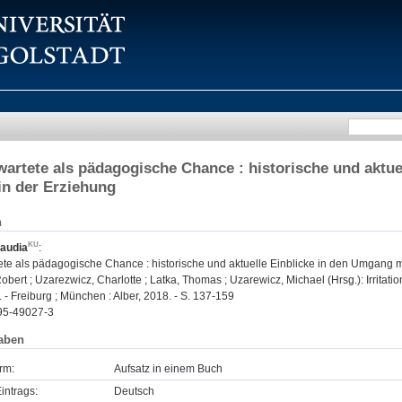
artete als pädagogische Chance : historische und aktue
 in der Erziehung
n
laudia
:
e als pädagogische Chance : historische und aktuelle Einblicke in den Umgang mit 
obert ; Uzarezwicz, Charlotte ; Latka, Thomas ; Uzarewicz, Michael (Hrsg.): Irritat
- Freiburg ; München : Alber, 2018. - S. 137-159
95-49027-3
aben
rm:
Aufsatz in einem Buch
intrags:
Deutsch