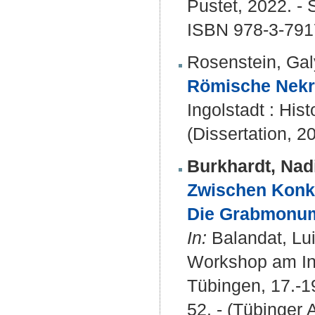
Pustet, 2022. - 
ISBN 978-3-791
Rosenstein, Ga
Römische Nekro
Ingolstadt : His
(Dissertation, 2
Burkhardt, Nad
Zwischen Konku
Die Grabmonume
In:
Balandat, Lui
Workshop am Inst
Tübingen, 17.-1
52. - (Tübinger