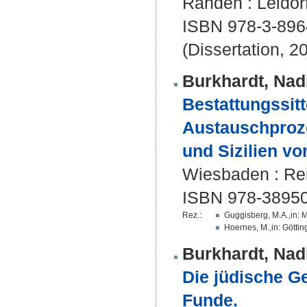
Rahden : Leidorf
ISBN 978-3-896
(Dissertation, 2
Burkhardt, Nad
Bestattungssitt
Austauschproze
und Sizilien vo
Wiesbaden : Reich
ISBN 978-3895
Rez.:
Guggisberg, M.A.,in:
Hoernes, M.,in: Götti
Burkhardt, Nad
Die jüdische Ge
Funde.