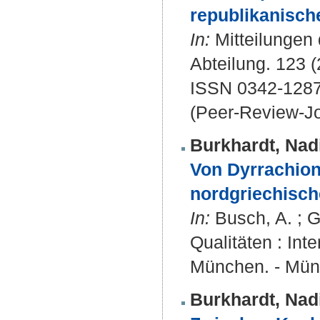
republikanisch
In:
Mitteilungen
Abteilung. 123 (
ISSN 0342-128
(Peer-Review-Jo
Burkhardt, Nad
Von Dyrrachion
nordgriechisch
In:
Busch, A. ; Gr
Qualitäten : In
München. - Münc
Burkhardt, Nad