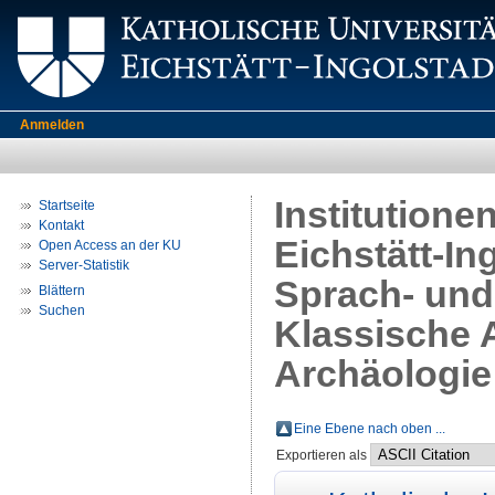
Anmelden
Institutione
Startseite
Kontakt
Eichstätt-In
Open Access an der KU
Server-Statistik
Sprach- und 
Blättern
Suchen
Klassische 
Archäologie
Eine Ebene nach oben ...
Exportieren als