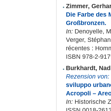
Zimmer, Gerha
Die Farbe des M
Großbronzen.
In:
Denoyelle, Ma
Verger, Stéphan
récentes : Homm
ISBN 978-2-917
Burkhardt, Nad
Rezension von:
sviluppo urbano
Acropoli – Are
In:
Historische Ze
ISSN 0018-261