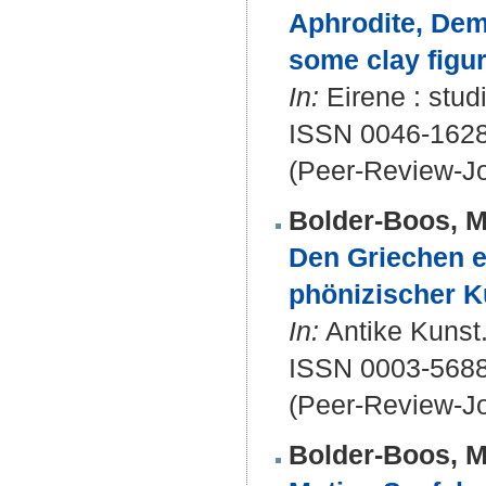
Aphrodite, Deme
some clay figu
In:
Eirene : stud
ISSN 0046-162
(Peer-Review-Jo
Bolder-Boos, M
Den Griechen e
phönizischer K
In:
Antike Kunst.
ISSN 0003-568
(Peer-Review-Jo
Bolder-Boos, M