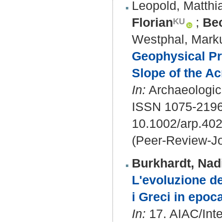
Leopold, Matthi
Florian
;
Bec
Westphal, Mark
Geophysical Pr
Slope of the Ac
In:
Archaeologica
ISSN 1075-2196
10.1002/arp.40
(Peer-Review-Jo
Burkhardt, Nad
L'evoluzione dei
i Greci in epoc
In:
17. AIAC/Inte