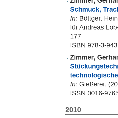
Zimmer, Gerha
Schmuck, Trach
In:
Böttger, Heine
für Andreas Lob-
177
ISBN 978-3-943
Zimmer, Gerha
Stückungstechn
technologischer
In:
Gießerei. (20
ISSN 0016-976
2010