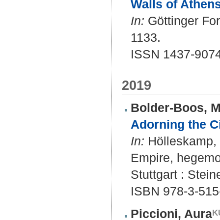
Walls of Athens
In:
Göttinger For
1133.
ISSN 1437-907
2019
Bolder-Boos, M
Adorning the Ci
In:
Hölleskamp, 
Empire, hegemon
Stuttgart : Stein
ISBN 978-3-515
Piccioni, Aura