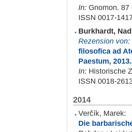
In:
Gnomon. 87 (
ISSN 0017-141
Burkhardt, Nad
Rezension von:
filosofica ad At
Paestum, 2013.
In:
Historische Ze
ISSN 0018-261
2014
Verčík, Marek
:
Die barbarisch