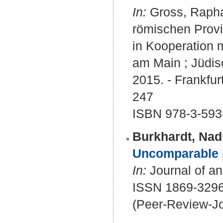
In:
Gross, Raphae
römischen Provi
in Kooperation 
am Main ; Jüdis
2015. - Frankfu
247
ISBN 978-3-593
Burkhardt, Nad
Uncomparable B
In:
Journal of an
ISSN 1869-329
(Peer-Review-Jo