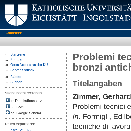
Anmelden
Problemi tecn
Startseite
Kontakt
bronzi antic
Open Access an der KU
Server-Statistik
Blättern
Titelangaben
Suchen
Suche nach Personen
Zimmer, Gerhard
im Publikationsserver
Problemi tecnici e
bei BASE
bei Google Scholar
In:
Formigli, Edilbe
Daten exportieren
tecniche di lavora
ASCII Citation