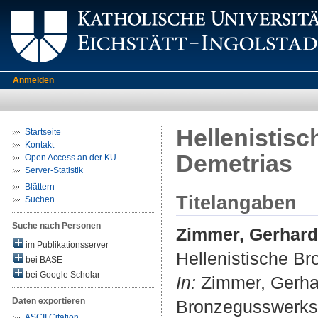
Anmelden
Hellenistis
Startseite
Kontakt
Demetrias
Open Access an der KU
Server-Statistik
Blättern
Titelangaben
Suchen
Suche nach Personen
Zimmer, Gerhard
im Publikationsserver
Hellenistische Br
bei BASE
bei Google Scholar
In:
Zimmer, Gerhar
Daten exportieren
Bronzegusswerkst
ASCII Citation