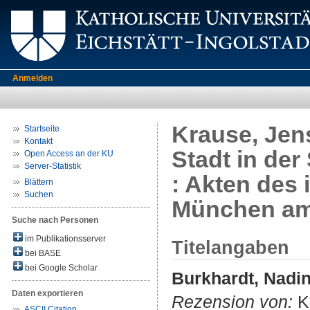
Anmelden
Krause, Jens
Startseite
Kontakt
Stadt in de
Open Access an der KU
Server-Statistik
: Akten des 
Blättern
Suchen
München am 3
Suche nach Personen
im Publikationsserver
Titelangaben
bei BASE
bei Google Scholar
Burkhardt, Nadi
Daten exportieren
Rezension von:
Kr
ASCII Citation