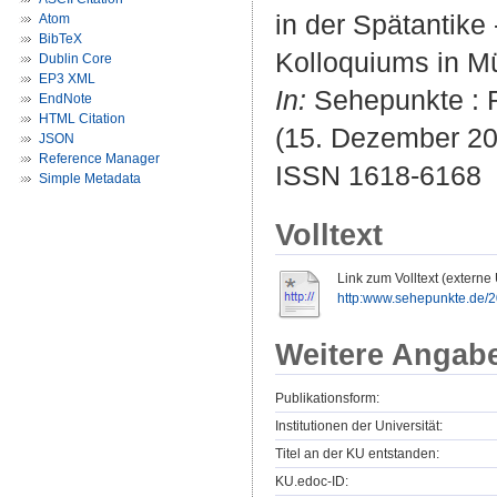
in der Spätantike
Atom
BibTeX
Kolloquiums in Mü
Dublin Core
EP3 XML
In:
Sehepunkte : R
EndNote
HTML Citation
(15. Dezember 20
JSON
Reference Manager
ISSN 1618-6168
Simple Metadata
Volltext
Link zum Volltext (externe
http:www.sehepunkte.de/2
Weitere Angab
Publikationsform:
Institutionen der Universität:
Titel an der KU entstanden:
KU.edoc-ID: