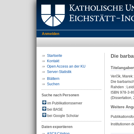
Anmelden
Die barba
Startseite
Kontakt
Open Access an der KU
Titelangabe
Server-Statistik
Verčík, Marek
:
Blättern
Die barbarisc
Suchen
Rahden : Leidor
ISBN 978-3-8
Suche nach Personen
(Dissertation, 
im Publikationsserver
Weitere Ang
bei BASE
bei Google Scholar
Publikationsfo
Institutionen d
Daten exportieren
ASCII Citation