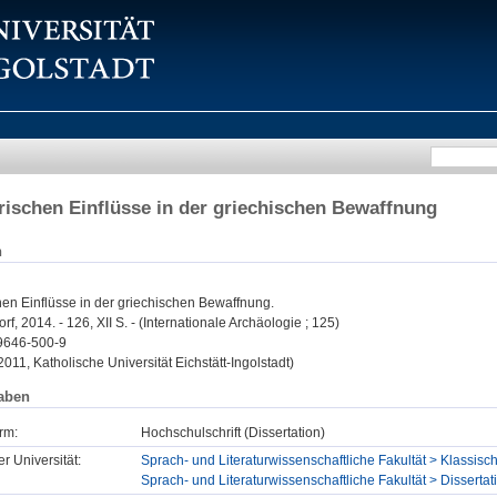
rischen Einflüsse in der griechischen Bewaffnung
n
hen Einflüsse in der griechischen Bewaffnung.
f, 2014. - 126, XII S. - (Internationale Archäologie ; 125)
9646-500-9
2011, Katholische Universität Eichstätt-Ingolstadt)
aben
rm:
Hochschulschrift (Dissertation)
er Universität:
Sprach- und Literaturwissenschaftliche Fakultät > Klassisc
Sprach- und Literaturwissenschaftliche Fakultät > Dissertat