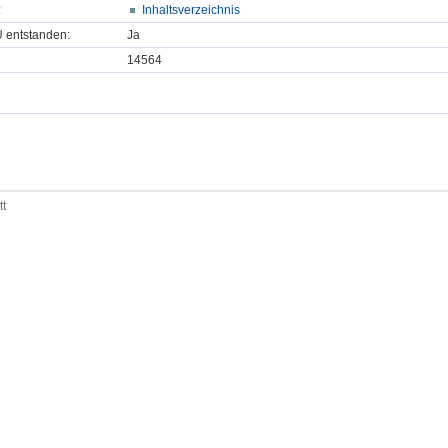
:
Inhaltsverzeichnis
U entstanden:
Ja
14564
tt