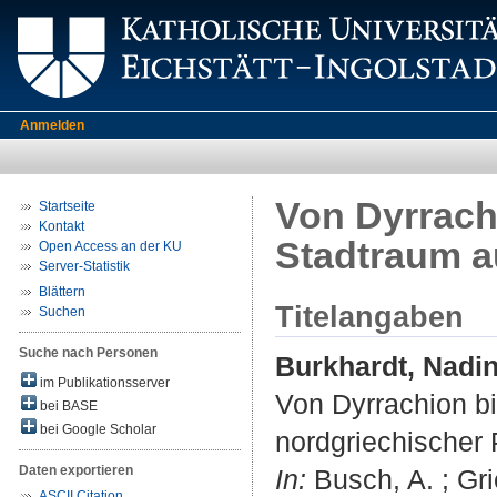
Anmelden
Von Dyrrach
Startseite
Kontakt
Stadtraum a
Open Access an der KU
Server-Statistik
Blättern
Titelangaben
Suchen
Suche nach Personen
Burkhardt, Nadi
im Publikationsserver
Von Dyrrachion bi
bei BASE
bei Google Scholar
nordgriechischer 
Daten exportieren
In:
Busch, A. ; Gri
ASCII Citation