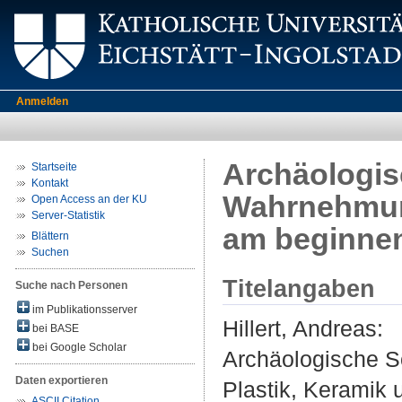
Anmelden
Archäologis
Startseite
Kontakt
Wahrnehmung
Open Access an der KU
Server-Statistik
am beginnen
Blättern
Suchen
Titelangaben
Suche nach Personen
im Publikationsserver
Hillert, Andreas
:
bei BASE
bei Google Scholar
Archäologische S
Daten exportieren
Plastik, Keramik
ASCII Citation