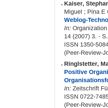
Kaiser, Stepha
Miguel
;
Pina E 
Weblog-Technol
In:
Organization :
14 (2007) 3. - S
ISSN 1350-508
(Peer-Review-Jo
Ringlstetter, M
Positive Organ
Organisations
In:
Zeitschrift F
ISSN 0722-748
(Peer-Review-Jo