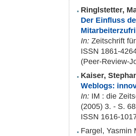
Ringlstetter, M
Der Einfluss de
Mitarbeiterzufr
In:
Zeitschrift f
ISSN 1861-426
(Peer-Review-Jo
Kaiser, Stepha
Weblogs: innov
In:
IM : die Zeit
(2005) 3. - S. 68
ISSN 1616-1017
Fargel, Yasmin