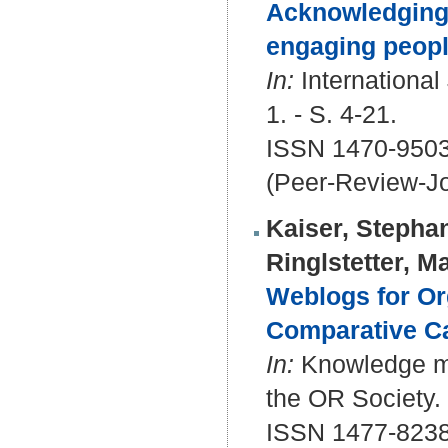
Acknowledging 
engaging peopl
In:
International
1. - S. 4-21.
ISSN 1470-950
(Peer-Review-Jo
Kaiser, Stepha
Ringlstetter, M
Weblogs for Or
Comparative Ca
In:
Knowledge ma
the OR Society. 
ISSN 1477-823