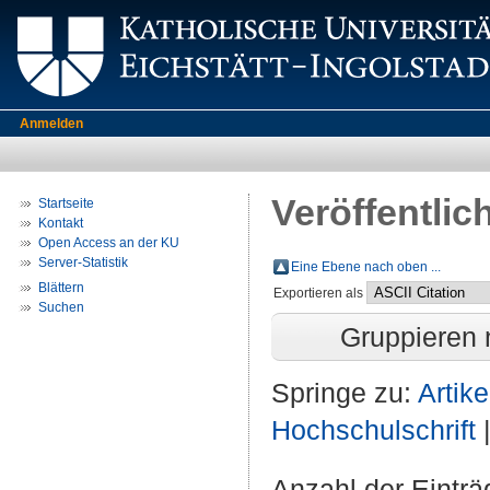
Anmelden
Veröffentlic
Startseite
Kontakt
Open Access an der KU
Server-Statistik
Eine Ebene nach oben ...
Blättern
Exportieren als
Suchen
Gruppieren
Springe zu:
Artike
Hochschulschrift
Anzahl der Eintr