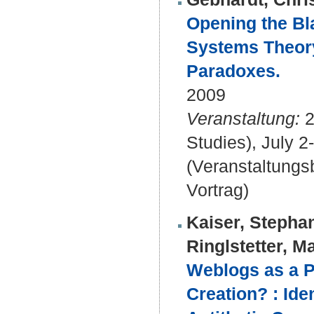
Opening the Bla
Systems Theory
Paradoxes.
2009
Veranstaltung:
2
Studies), July 
(Veranstaltung
Vortrag)
Kaiser, Stepha
Ringlstetter, M
Weblogs as a P
Creation? : Id