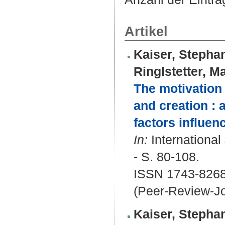
Artikel
Kaiser, Stepha
Ringlstetter, M
The motivation
and creation : 
factors influen
In:
International
- S. 80-108.
ISSN 1743-826
(Peer-Review-Jo
Kaiser, Stepha