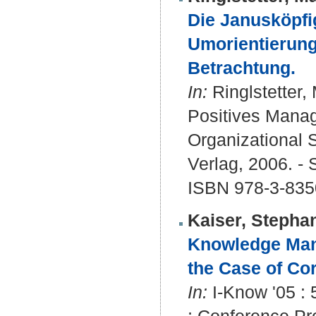
Die Janusköpfig
Umorientierung 
Betrachtung.
In:
Ringlstetter,
Positives Manag
Organizational 
Verlag, 2006. - 
ISBN 978-3-835
Kaiser, Stepha
Knowledge Mana
the Case of Co
In:
I-Know '05 :