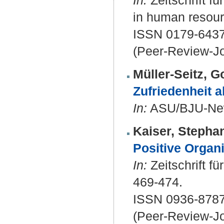
In:
Zeitschrift f
in human resour
ISSN 0179-643
(Peer-Review-Jo
Müller-Seitz, 
Zufriedenheit a
In:
ASU/BJU-News
Kaiser, Stepha
Positive Organi
In:
Zeitschrift f
469-474.
ISSN 0936-8787
(Peer-Review-Jo