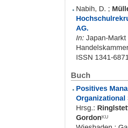
Nabih, D.
;
Müll
Hochschulrekru
AG.
In:
Japan-Markt /
Handelskammer i
ISSN 1341-687
Buch
Positives Mana
Organizational 
Hrsg.:
Ringlstet
Gordon
Wiesbaden : Gab