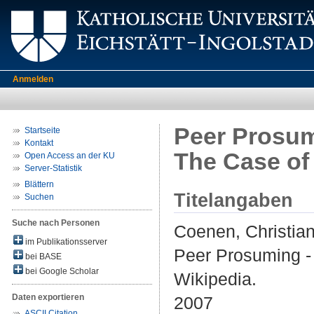
Anmelden
Peer Prosumi
Startseite
Kontakt
The Case of
Open Access an der KU
Server-Statistik
Blättern
Titelangaben
Suchen
Suche nach Personen
Coenen, Christia
im Publikationsserver
Peer Prosuming - 
bei BASE
bei Google Scholar
Wikipedia.
Daten exportieren
2007
ASCII Citation