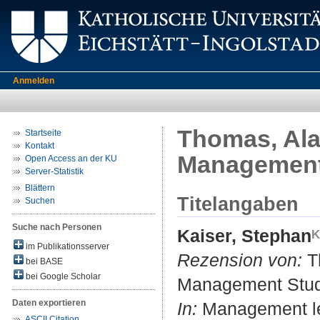
Anmelden
Thomas, Ala
Startseite
Kontakt
Management 
Open Access an der KU
Server-Statistik
Blättern
Titelangaben
Suchen
Suche nach Personen
Kaiser, Stephan
im Publikationsserver
Rezension von:
Th
bei BASE
bei Google Scholar
Management Stud
Daten exportieren
In:
Management lea
ASCII Citation