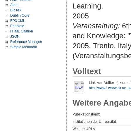
Learning.
Atom
BibTeX
2005
Dublin Core
EP3 XML
Veranstaltung:
6th
EndNote
HTML Citation
and Knowledge: "
JSON
Reference Manager
2005, Trento, Italy
Simple Metadata
(Veranstaltungsb
Volltext
Link zum Volltext (externe
http://www2.warwick.ac.uk/f
Weitere Angab
Publikationsform:
Institutionen der Universität:
Weitere URLs: