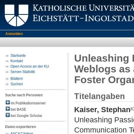
Anmelden
Unleashing 
Startseite
Kontakt
Weblogs as 
Open Access an der KU
Server-Statistik
Foster Orga
Blättern
Suchen
Titelangaben
Suche nach Personen
im Publikationsserver
Kaiser, Stephan
bei BASE
bei Google Scholar
Unleashing Passi
Daten exportieren
Communication Te
ASCII Citation